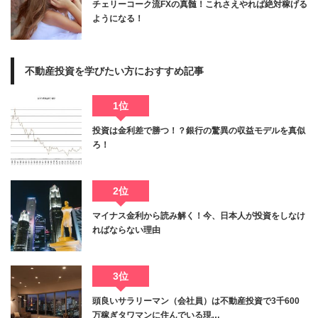
チェリーコーク流FXの真髄！これさえやれば絶対稼げる
ようになる！
不動産投資を学びたい方におすすめ記事
1位
投資は金利差で勝つ！？銀行の驚異の収益モデルを真似
ろ！
2位
マイナス金利から読み解く！今、日本人が投資をしなけ
ればならない理由
3位
頭良いサラリーマン（会社員）は不動産投資で3千600
万稼ぎタワマンに住んでいる現…