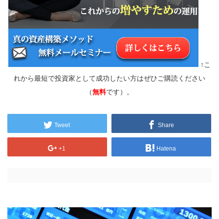
↑こ
れから最短で投資家として成功したい方はぜひご購読ください
（
無料
です）。
Tweet
Share
+1
Hatena