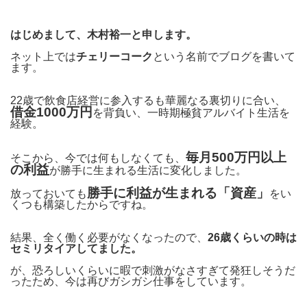
はじめまして、木村裕一と申します。
ネット上では
チェリーコーク
という名前でブログを書いて
ます。
22歳で飲食店経営に参入するも華麗なる裏切りに合い、
借金1000万円
を背負い、一時期極貧アルバイト生活を
経験。
毎月500万円以上
そこから、今では何もしなくても、
の利益
が勝手に生まれる生活に変化しました。
勝手に利益が生まれる「資産」
放っておいても
をい
くつも構築したからですね。
結果、全く働く必要がなくなったので、
26歳くらいの時は
セミリタイアしてました。
が、恐ろしいくらいに暇で刺激がなさすぎて発狂しそうだ
ったため、今は再びガシガシ仕事をしています。