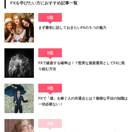
FXを学びたい方におすすめ記事一覧
1位
まず最初に話しておきたいFXの５つの魅力
2位
FXで破産する確率は！？堅実な資産運用としてFXに取
り組む方法
3位
FXで「億」を稼ぐ人の共通点とは？複雑な手法の知識は
一切必要ない！
4位