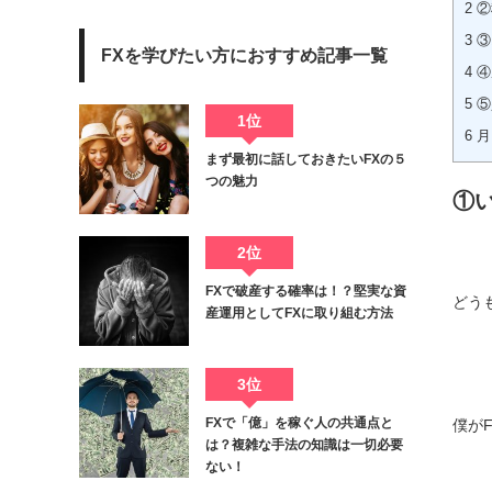
2
②
3
③
FXを学びたい方におすすめ記事一覧
4
④
5
⑤
1位
6
月
まず最初に話しておきたいFXの５
つの魅力
①
2位
FXで破産する確率は！？堅実な資
どう
産運用としてFXに取り組む方法
3位
FXで「億」を稼ぐ人の共通点と
僕が
は？複雑な手法の知識は一切必要
ない！