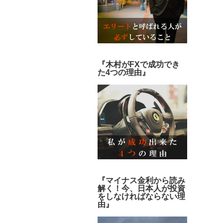
『木村がFXで成功でき
た4つの理由』
『マイナス金利から読み
解く！今、日本人が投資
をしなければならない理
由』