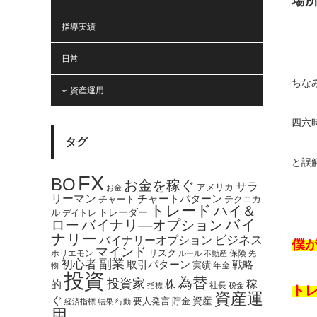
場
指導実績
日常
ちな
資産運用
四六
タグ
と誤
FX
BO
お金を稼ぐ
サラ
アメリカ
お金
リーマン
チャートパターン
テクニカ
チャート
トレード
ハイ＆
トレーダー
ル
デイトレ
バイ
ロー
バイナリ―オプション
ナリー
バイナリーオプション
ビジネス
僕
マインド
ホリエモン
リスク
保険
ルール
不動産
先
副業
初心者
取引パターン
戦略
実績
年金
物
投資
為替
投資家
稼
的
株
社長
指標
税金
ト
資産運
ぐ
資産
貯金
要人発言
経済指標
結果
行動
用