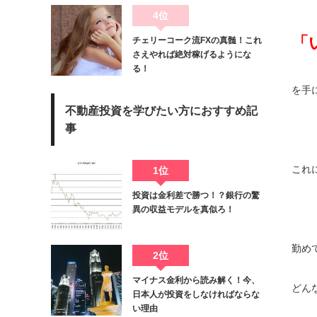
4位
「
チェリーコーク流FXの真髄！これ
さえやれば絶対稼げるようにな
る！
を手
不動産投資を学びたい方におすすめ記
事
これ
1位
投資は金利差で勝つ！？銀行の驚
異の収益モデルを真似ろ！
勤め
2位
マイナス金利から読み解く！今、
どん
日本人が投資をしなければならな
い理由