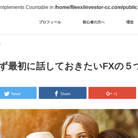
t implements Countable in
/home/flieex/investor-cc.com/publi
プロフィール
初心者の方へ
理念
力
ず最初に話しておきたいFXの５
Tweet
Share
+1