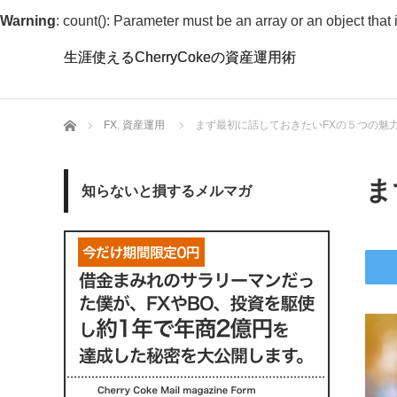
Warning
: count(): Parameter must be an array or an object tha
生涯使えるCherryCokeの資産運用術
生涯使えるCherryCokeの資産運用術
ホーム
FX
,
資産運用
まず最初に話しておきたいFXの５つの魅
ま
知らないと損するメルマガ