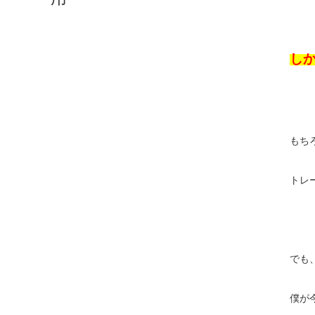
し
もち
トレ
でも
僕が