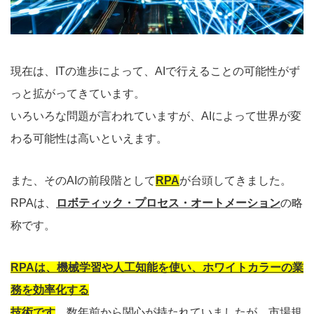
現在は、ITの進歩によって、AIで行えることの可能性がず
っと拡がってきています。
いろいろな問題が言われていますが、AIによって世界が変
わる可能性は高いといえます。
また、そのAIの前段階として
RPA
が台頭してきました。
RPAは、
ロボティック・プロセス・オートメーション
の略
称です。
RPAは、機械学習や人工知能を使い、ホワイトカラーの業
務を効率化する
技術です
。数年前から関心が持たれていましたが、市場規