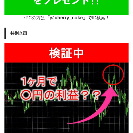
「@cherry_coke」
↑PCの方は
でID検索！
特別企画