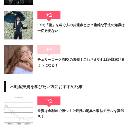
3位
FXで「億」を稼ぐ人の共通点とは？複雑な手法の知識は
一切必要ない！
4位
チェリーコーク流FXの真髄！これさえやれば絶対稼げる
ようになる！
不動産投資を学びたい方におすすめ記事
1位
投資は金利差で勝つ！？銀行の驚異の収益モデルを真似
ろ！