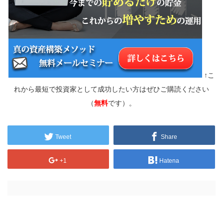
↑こ
れから最短で投資家として成功したい方はぜひご購読ください
（
無料
です）。
Tweet
Share
+1
Hatena