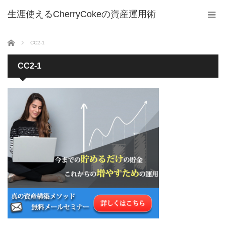
生涯使えるCherryCokeの資産運用術
ホーム
CC2-1
CC2-1