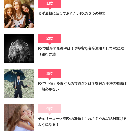
1位
まず最初に話しておきたいFXの５つの魅力
2位
FXで破産する確率は！？堅実な資産運用としてFXに取
り組む方法
3位
FXで「億」を稼ぐ人の共通点とは？複雑な手法の知識は
一切必要ない！
4位
チェリーコーク流FXの真髄！これさえやれば絶対稼げる
ようになる！