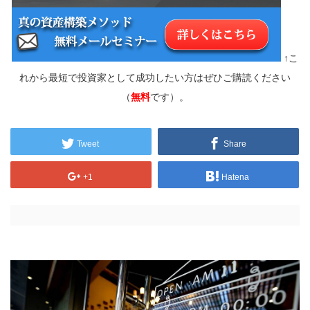
↑こ
れから最短で投資家として成功したい方はぜひご購読ください
（
無料
です）。
Tweet
Share
+1
Hatena