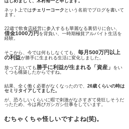
はじめまして、木村裕一と申します。
ネット上では
チェリーコーク
という名前でブログを書いて
ます。
22歳で飲食店経営に参入するも華麗なる裏切りに合い、
借金1000万円
を背負い、一時期極貧アルバイト生活を
経験。
毎月500万円以上
そこから、今では何もしなくても、
の利益
が勝手に生まれる生活に変化しました。
勝手に利益が生まれる「資産」
放っておいても
をい
くつも構築したからですね。
結果、全く働く必要がなくなったので、
26歳くらいの時は
セミリタイアしてました。
が、恐ろしいくらいに暇で刺激がなさすぎて発狂しそうだ
ったため、今は再びガシガシ仕事をしています。
むちゃくちゃ怪しいですよね(笑)。