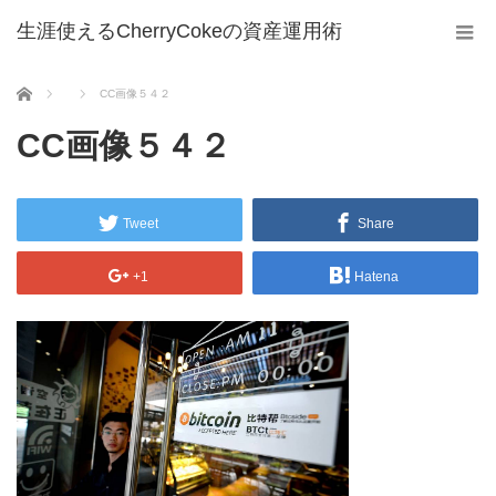
生涯使えるCherryCokeの資産運用術
ホーム
CC画像５４２
CC画像５４２
Tweet
Share
+1
Hatena