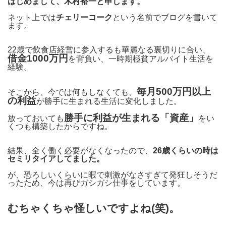
はじめまして、木村裕一と申します。
ネット上では
チェリーコーク
という名前でブログを書いて
ます。
22歳で飲食店経営に参入するも華麗なる裏切りに合い、
借金1000万円
を背負い、一時期極貧アルバイト生活を
経験。
毎月500万円以上
そこから、今では何もしなくても、
の利益
が勝手に生まれる生活に変化しました。
勝手に利益が生まれる「資産」
放っておいても
をい
くつも構築したからですね。
結果、全く働く必要がなくなったので、
26歳くらいの時は
セミリタイアしてました。
が、恐ろしいくらいに暇で刺激がなさすぎて発狂しそうだ
ったため、今は再びガシガシ仕事をしています。
むちゃくちゃ怪しいですよね(笑)。