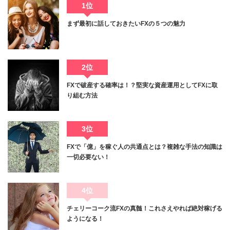
1位
まず最初に話しておきたいFXの５つの魅力
2位
FXで破産する確率は！？堅実な資産運用としてFXに取
り組む方法
3位
FXで「億」を稼ぐ人の共通点とは？複雑な手法の知識は
一切必要ない！
4位
チェリーコーク流FXの真髄！これさえやれば絶対稼げる
ようになる！