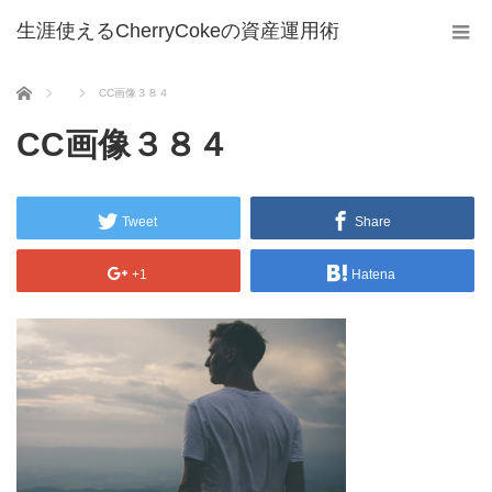
生涯使えるCherryCokeの資産運用術
ホーム
CC画像３８４
CC画像３８４
Tweet
Share
+1
Hatena