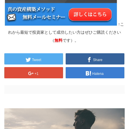
↑こ
れから最短で投資家として成功したい方はぜひご購読ください
（
無料
です）。
Tweet
Share
+1
Hatena