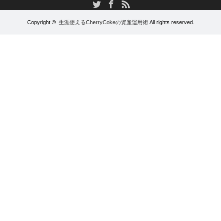
RSS
Twitter
Facebook
Copyright ©
生涯使えるCherryCokeの資産運用術
All rights reserved.