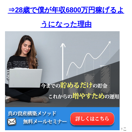
⇒28歳で僕が年収6800万円稼げるよ
うになった理由
↑こ