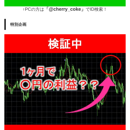
「@cherry_coke」
↑PCの方は
でID検索！
特別企画