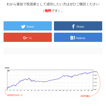
れから最短で投資家として成功したい方はぜひご購読ください
（
無料
です）。
Tweet
Share
+1
Hatena