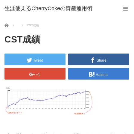
生涯使えるCherryCokeの資産運用術
ホーム
CST成績
CST成績
Tweet
Share
+1
Hatena