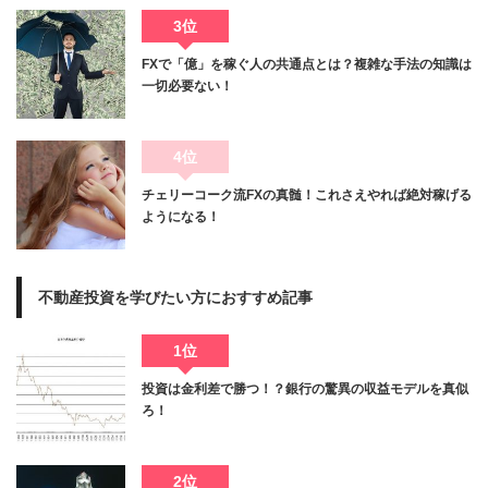
3位
FXで「億」を稼ぐ人の共通点とは？複雑な手法の知識は
一切必要ない！
4位
チェリーコーク流FXの真髄！これさえやれば絶対稼げる
ようになる！
不動産投資を学びたい方におすすめ記事
1位
投資は金利差で勝つ！？銀行の驚異の収益モデルを真似
ろ！
2位