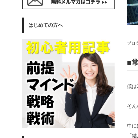
はじめての方へ
ブロ
■
僕は
そん
中に
「結