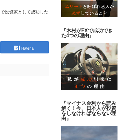
短で投資家として成功した
『木村がFXで成功でき
た4つの理由』
Hatena
『マイナス金利から読み
解く！今、日本人が投資
をしなければならない理
由』