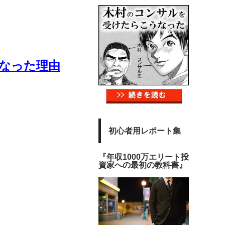
になった理由
初心者用レポート集
『年収1000万エリート投
資家への最初の教科書』