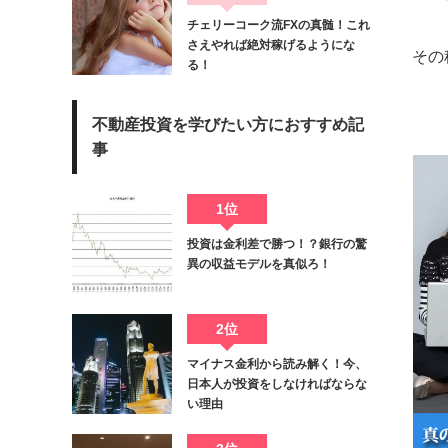
チェリーコーク流FXの真髄！これ
さえやれば絶対稼げるようにな
その
る！
不動産投資を学びたい方におすすめ記
事
1位
投資は金利差で勝つ！？銀行の驚
異の収益モデルを真似ろ！
2位
マイナス金利から読み解く！今、
日本人が投資をしなければならな
い理由