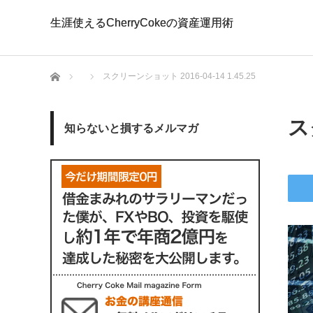
生涯使えるCherryCokeの資産運用術
生涯使えるCherryCokeの資産運用術
ホーム
スクリーンショット 2016-04-14 1.45.25
ス
知らないと損するメルマガ