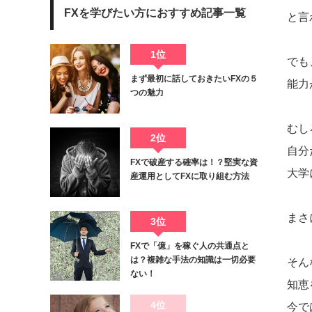
FXを学びたい方におすすめ記事一覧
と言
1位
でも
まず最初に話しておきたいFXの５
能力
つの魅力
むし
2位
自分
FXで破産する確率は！？堅実な資
大学
産運用としてFXに取り組む方法
まさ
3位
FXで「億」を稼ぐ人の共通点と
は？複雑な手法の知識は一切必要
そん
ない！
知恵
4位
今で