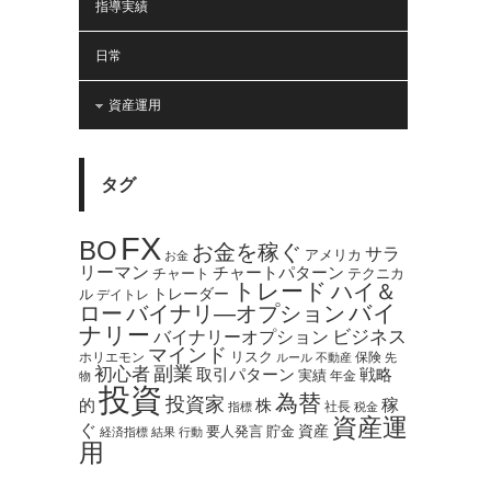
指導実績
日常
資産運用
タグ
FX
BO
お金を稼ぐ
サラ
アメリカ
お金
リーマン
チャートパターン
テクニカ
チャート
トレード
ハイ＆
トレーダー
ル
デイトレ
バイ
ロー
バイナリ―オプション
ナリー
バイナリーオプション
ビジネス
マインド
ホリエモン
リスク
保険
ルール
不動産
先
副業
初心者
取引パターン
戦略
実績
年金
物
投資
為替
投資家
稼
的
株
社長
指標
税金
資産運
ぐ
資産
貯金
要人発言
経済指標
結果
行動
用