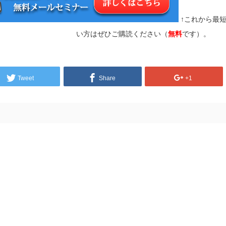
↑これから最
い方はぜひご購読ください（
無料
です）。
Tweet
Share
+1