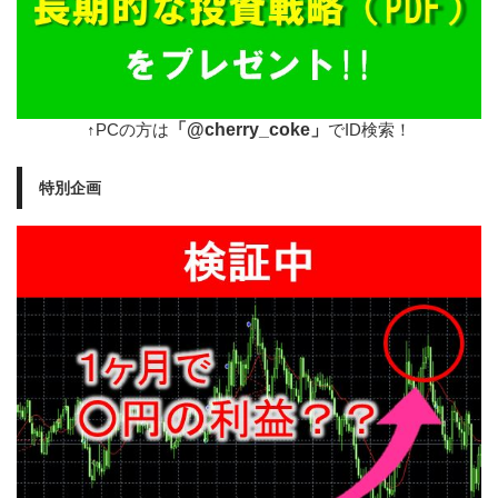
「@cherry_coke」
↑PCの方は
でID検索！
特別企画