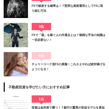
FXで破産する確率は！？堅実な資産運用としてFXに取
り組む方法
3位
FXで「億」を稼ぐ人の共通点とは？複雑な手法の知識は
一切必要ない！
4位
チェリーコーク流FXの真髄！これさえやれば絶対稼げる
ようになる！
不動産投資を学びたい方におすすめ記事
1位
投資は金利差で勝つ！？銀行の驚異の収益モデルを真似