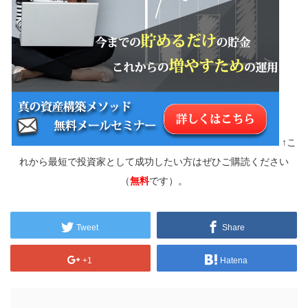
↑こ
れから最短で投資家として成功したい方はぜひご購読ください
（
無料
です）。
Tweet
Share
+1
Hatena