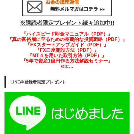
※購読者限定プレゼント続々追加中!!
『ハイスピード即金マニュアル（PDF）』
『真の富裕層に至るための長期的な投資戦略（PDF）』
『FXスタートアップガイド（PDF）』
『FX口座開設方法（PDF）』
『MT４を用いた取引方法（PDF）』
『5年で資産1億円作る方法解説セミナー』
etc...
LINE@登録者限定プレゼント