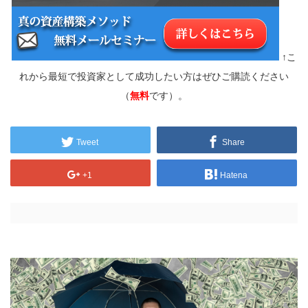
↑こ
れから最短で投資家として成功したい方はぜひご購読ください
（
無料
です）。
Tweet
Share
+1
Hatena