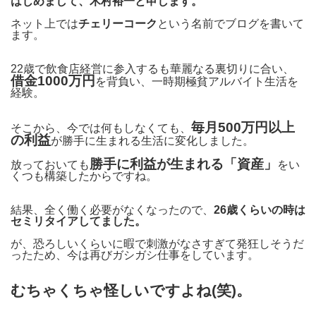
はじめまして、木村裕一と申します。
ネット上では
チェリーコーク
という名前でブログを書いて
ます。
22歳で飲食店経営に参入するも華麗なる裏切りに合い、
借金1000万円
を背負い、一時期極貧アルバイト生活を
経験。
毎月500万円以上
そこから、今では何もしなくても、
の利益
が勝手に生まれる生活に変化しました。
勝手に利益が生まれる「資産」
放っておいても
をい
くつも構築したからですね。
結果、全く働く必要がなくなったので、
26歳くらいの時は
セミリタイアしてました。
が、恐ろしいくらいに暇で刺激がなさすぎて発狂しそうだ
ったため、今は再びガシガシ仕事をしています。
むちゃくちゃ怪しいですよね(笑)。