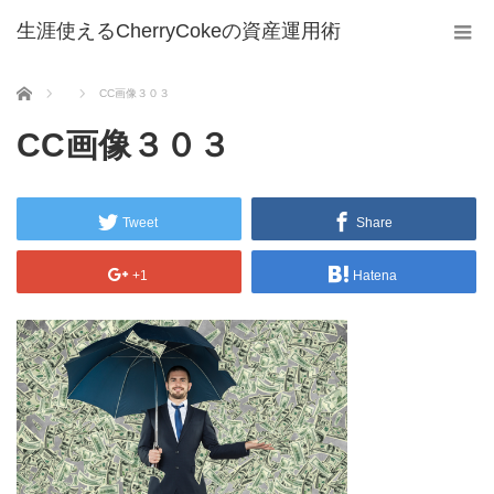
生涯使えるCherryCokeの資産運用術
ホーム
CC画像３０３
CC画像３０３
Tweet
Share
+1
Hatena