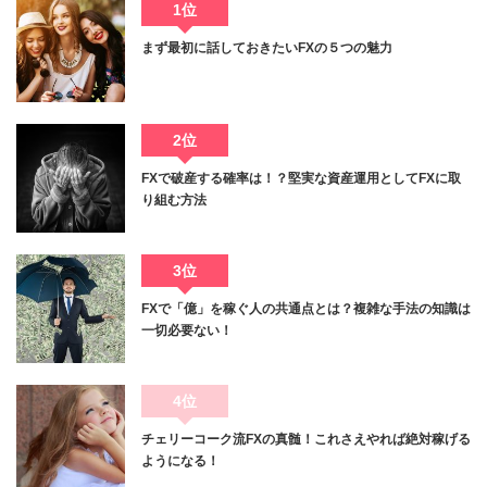
1位
まず最初に話しておきたいFXの５つの魅力
2位
FXで破産する確率は！？堅実な資産運用としてFXに取
り組む方法
3位
FXで「億」を稼ぐ人の共通点とは？複雑な手法の知識は
一切必要ない！
4位
チェリーコーク流FXの真髄！これさえやれば絶対稼げる
ようになる！