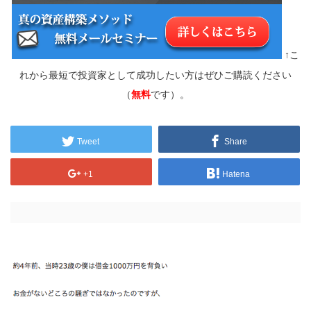
↑こ
れから最短で投資家として成功したい方はぜひご購読ください
（
無料
です）。
Tweet
Share
+1
Hatena