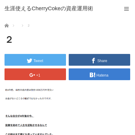
生涯使えるCherryCokeの資産運用術
ホーム
２
２
Tweet
Share
+1
Hatena