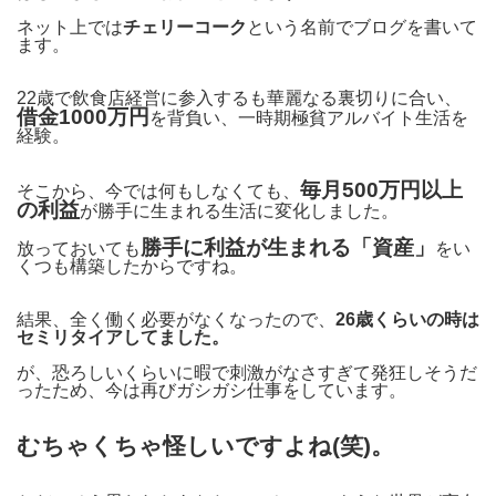
ネット上では
チェリーコーク
という名前でブログを書いて
ます。
22歳で飲食店経営に参入するも華麗なる裏切りに合い、
借金1000万円
を背負い、一時期極貧アルバイト生活を
経験。
毎月500万円以上
そこから、今では何もしなくても、
の利益
が勝手に生まれる生活に変化しました。
勝手に利益が生まれる「資産」
放っておいても
をい
くつも構築したからですね。
結果、全く働く必要がなくなったので、
26歳くらいの時は
セミリタイアしてました。
が、恐ろしいくらいに暇で刺激がなさすぎて発狂しそうだ
ったため、今は再びガシガシ仕事をしています。
むちゃくちゃ怪しいですよね(笑)。