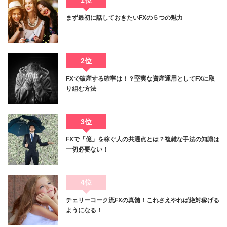
1位
まず最初に話しておきたいFXの５つの魅力
2位
FXで破産する確率は！？堅実な資産運用としてFXに取
り組む方法
3位
FXで「億」を稼ぐ人の共通点とは？複雑な手法の知識は
一切必要ない！
4位
チェリーコーク流FXの真髄！これさえやれば絶対稼げる
ようになる！