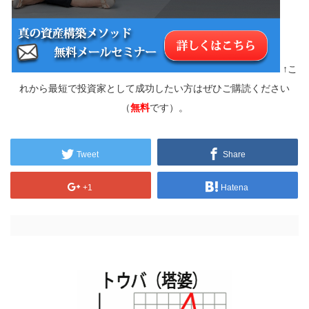
↑こ
れから最短で投資家として成功したい方はぜひご購読ください
（
無料
です）。
Tweet
Share
+1
Hatena