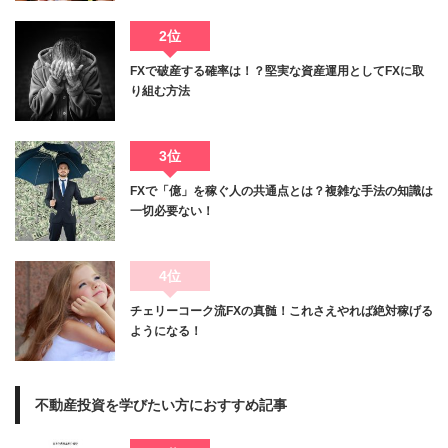
2位
FXで破産する確率は！？堅実な資産運用としてFXに取
り組む方法
3位
FXで「億」を稼ぐ人の共通点とは？複雑な手法の知識は
一切必要ない！
4位
チェリーコーク流FXの真髄！これさえやれば絶対稼げる
ようになる！
不動産投資を学びたい方におすすめ記事