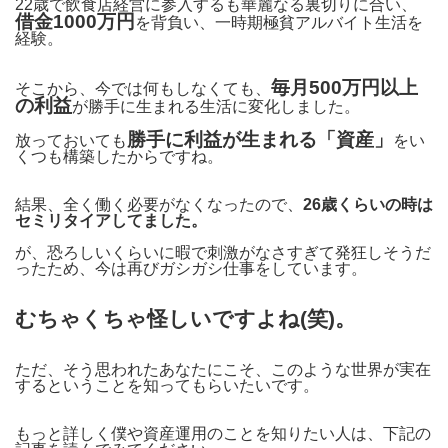
22歳で飲食店経営に参入するも華麗なる裏切りに合い、
借金1000万円
を背負い、一時期極貧アルバイト生活を
経験。
毎月500万円以上
そこから、今では何もしなくても、
の利益
が勝手に生まれる生活に変化しました。
勝手に利益が生まれる「資産」
放っておいても
をい
くつも構築したからですね。
結果、全く働く必要がなくなったので、
26歳くらいの時は
セミリタイアしてました。
が、恐ろしいくらいに暇で刺激がなさすぎて発狂しそうだ
ったため、今は再びガシガシ仕事をしています。
むちゃくちゃ怪しいですよね(笑)。
ただ、そう思われたあなたにこそ、このような世界が実在
するということを知ってもらいたいです。
もっと詳しく僕や資産運用のことを知りたい人は、下記の