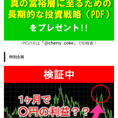
「@cherry_coke」
↑PCの方は
でID検索！
特別企画