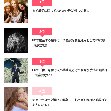
1位
まず最初に話しておきたいFXの５つの魅力
2位
FXで破産する確率は！？堅実な資産運用としてFXに取
り組む方法
3位
FXで「億」を稼ぐ人の共通点とは？複雑な手法の知識は
一切必要ない！
4位
チェリーコーク流FXの真髄！これさえやれば絶対稼げる
ようになる！