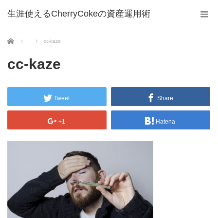
生涯使えるCherryCokeの資産運用術
ホーム
cc-kaze
cc-kaze
Tweet
Share
+1
Hatena