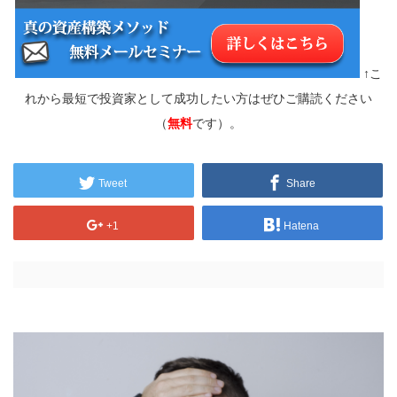
↑こ
れから最短で投資家として成功したい方はぜひご購読ください
（
無料
です）。
Tweet
Share
+1
Hatena