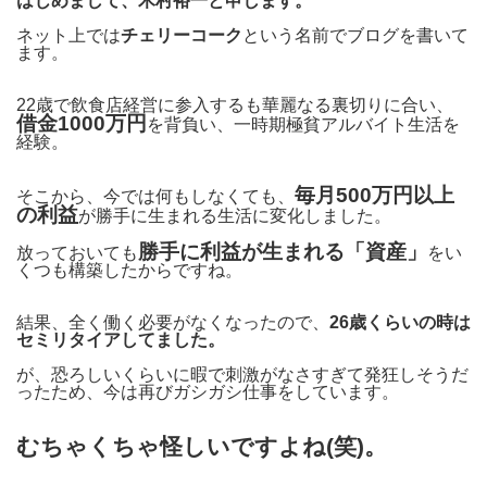
はじめまして、木村裕一と申します。
ネット上では
チェリーコーク
という名前でブログを書いて
ます。
22歳で飲食店経営に参入するも華麗なる裏切りに合い、
借金1000万円
を背負い、一時期極貧アルバイト生活を
経験。
毎月500万円以上
そこから、今では何もしなくても、
の利益
が勝手に生まれる生活に変化しました。
勝手に利益が生まれる「資産」
放っておいても
をい
くつも構築したからですね。
結果、全く働く必要がなくなったので、
26歳くらいの時は
セミリタイアしてました。
が、恐ろしいくらいに暇で刺激がなさすぎて発狂しそうだ
ったため、今は再びガシガシ仕事をしています。
むちゃくちゃ怪しいですよね(笑)。