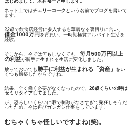
はじめまして、木村裕一と申します。
ネット上では
チェリーコーク
という名前でブログを書いて
ます。
22歳で飲食店経営に参入するも華麗なる裏切りに合い、
借金1000万円
を背負い、一時期極貧アルバイト生活を
経験。
毎月500万円以上
そこから、今では何もしなくても、
の利益
が勝手に生まれる生活に変化しました。
勝手に利益が生まれる「資産」
放っておいても
をい
くつも構築したからですね。
結果、全く働く必要がなくなったので、
26歳くらいの時は
セミリタイアしてました。
が、恐ろしいくらいに暇で刺激がなさすぎて発狂しそうだ
ったため、今は再びガシガシ仕事をしています。
むちゃくちゃ怪しいですよね(笑)。