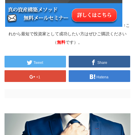
↑こ
れから最短で投資家として成功したい方はぜひご購読ください
（
無料
です）。
Tweet
Share
+1
Hatena