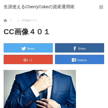
生涯使えるCherryCokeの資産運用術
ホーム
CC画像４０１
CC画像４０１
Tweet
Share
+1
Hatena