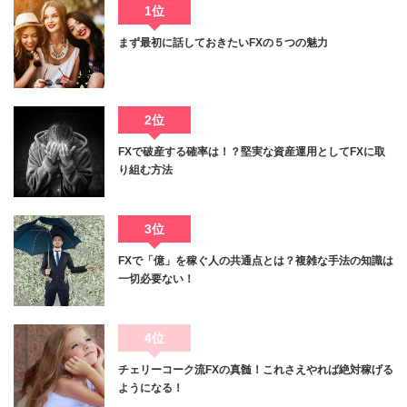
1位
まず最初に話しておきたいFXの５つの魅力
2位
FXで破産する確率は！？堅実な資産運用としてFXに取
り組む方法
3位
FXで「億」を稼ぐ人の共通点とは？複雑な手法の知識は
一切必要ない！
4位
チェリーコーク流FXの真髄！これさえやれば絶対稼げる
ようになる！