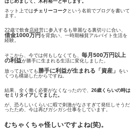
はじめまして、木村裕一と申します。
ネット上では
チェリーコーク
という名前でブログを書いて
ます。
22歳で飲食店経営に参入するも華麗なる裏切りに合い、
借金1000万円
を背負い、一時期極貧アルバイト生活を
経験。
毎月500万円以上
そこから、今では何もしなくても、
の利益
が勝手に生まれる生活に変化しました。
勝手に利益が生まれる「資産」
放っておいても
をい
くつも構築したからですね。
結果、全く働く必要がなくなったので、
26歳くらいの時は
セミリタイアしてました。
が、恐ろしいくらいに暇で刺激がなさすぎて発狂しそうだ
ったため、今は再びガシガシ仕事をしています。
むちゃくちゃ怪しいですよね(笑)。