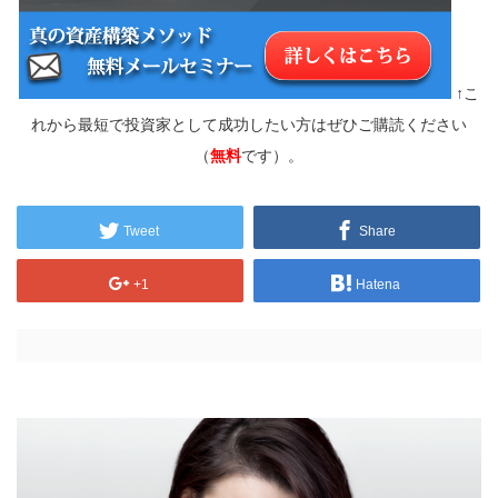
↑こ
れから最短で投資家として成功したい方はぜひご購読ください
（
無料
です）。
Tweet
Share
+1
Hatena