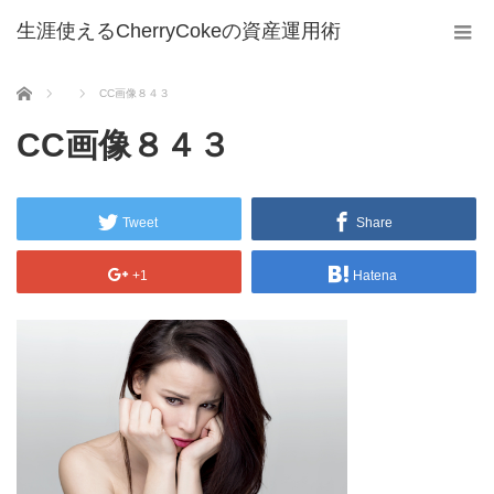
生涯使えるCherryCokeの資産運用術
ホーム
CC画像８４３
CC画像８４３
Tweet
Share
+1
Hatena