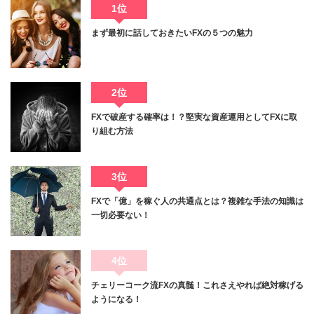
1位
まず最初に話しておきたいFXの５つの魅力
2位
FXで破産する確率は！？堅実な資産運用としてFXに取
り組む方法
3位
FXで「億」を稼ぐ人の共通点とは？複雑な手法の知識は
一切必要ない！
4位
チェリーコーク流FXの真髄！これさえやれば絶対稼げる
ようになる！