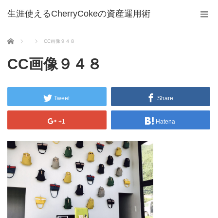
生涯使えるCherryCokeの資産運用術
ホーム
CC画像９４８
CC画像９４８
Tweet
Share
+1
Hatena