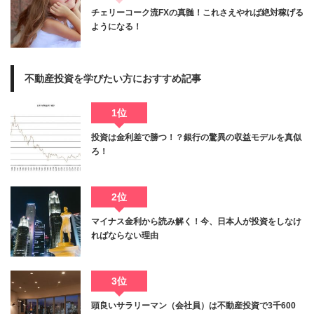
チェリーコーク流FXの真髄！これさえやれば絶対稼げる
ようになる！
不動産投資を学びたい方におすすめ記事
1位
投資は金利差で勝つ！？銀行の驚異の収益モデルを真似
ろ！
2位
マイナス金利から読み解く！今、日本人が投資をしなけ
ればならない理由
3位
頭良いサラリーマン（会社員）は不動産投資で3千600