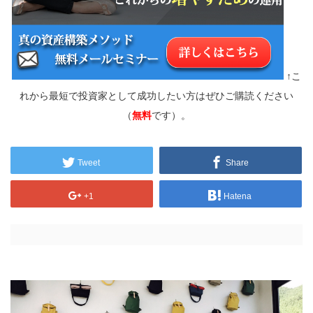
↑こ
れから最短で投資家として成功したい方はぜひご購読ください
（
無料
です）。
Tweet
Share
+1
Hatena