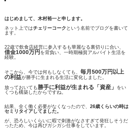
はじめまして、木村裕一と申します。
ネット上では
チェリーコーク
という名前でブログを書いて
ます。
22歳で飲食店経営に参入するも華麗なる裏切りに合い、
借金1000万円
を背負い、一時期極貧アルバイト生活を
経験。
毎月500万円以上
そこから、今では何もしなくても、
の利益
が勝手に生まれる生活に変化しました。
勝手に利益が生まれる「資産」
放っておいても
をい
くつも構築したからですね。
結果、全く働く必要がなくなったので、
26歳くらいの時は
セミリタイアしてました。
が、恐ろしいくらいに暇で刺激がなさすぎて発狂しそうだ
ったため、今は再びガシガシ仕事をしています。