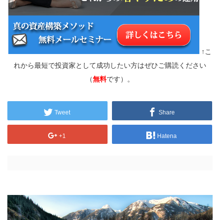
↑こ
れから最短で投資家として成功したい方はぜひご購読ください
（
無料
です）。
Tweet
Share
+1
Hatena