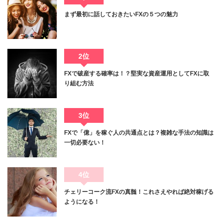
まず最初に話しておきたいFXの５つの魅力
2位
FXで破産する確率は！？堅実な資産運用としてFXに取
り組む方法
3位
FXで「億」を稼ぐ人の共通点とは？複雑な手法の知識は
一切必要ない！
4位
チェリーコーク流FXの真髄！これさえやれば絶対稼げる
ようになる！