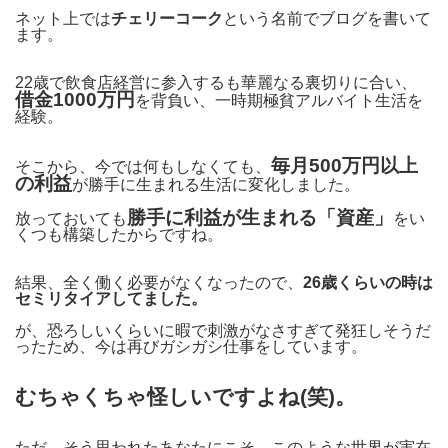
ネット上では
チェリーコーク
という名前でブログを書いて
ます。
22歳で飲食店経営に参入するも華麗なる裏切りに合い、
借金1000万円
を背負い、一時期極貧アルバイト生活を
経験。
毎月500万円以上
そこから、今では何もしなくても、
の利益
が勝手に生まれる生活に変化しました。
勝手に利益が生まれる「資産」
放っておいても
をい
くつも構築したからですね。
結果、全く働く必要がなくなったので、
26歳くらいの時は
セミリタイアしてました。
が、恐ろしいくらいに暇で刺激がなさすぎて発狂しそうだ
ったため、今は再びガシガシ仕事をしています。
むちゃくちゃ怪しいですよね(笑)。
ただ、そう思われたあなたにこそ、このような世界が実在