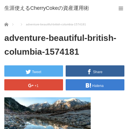
生涯使えるCherryCokeの資産運用術
ホーム
adventure-beautiful-british-columbia-1574181
adventure-beautiful-british-
columbia-1574181
Tweet
Share
+1
Hatena