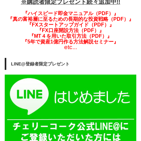
※購読者限定プレゼント続々追加中!!
『ハイスピード即金マニュアル（PDF）』
『真の富裕層に至るための長期的な投資戦略（PDF）』
『FXスタートアップガイド（PDF）』
『FX口座開設方法（PDF）』
『MT４を用いた取引方法（PDF）』
『5年で資産1億円作る方法解説セミナー』
etc...
LINE@登録者限定プレゼント