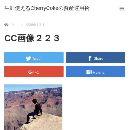
生涯使えるCherryCokeの資産運用術
ホーム
CC画像２２３
CC画像２２３
Tweet
Share
+1
Hatena