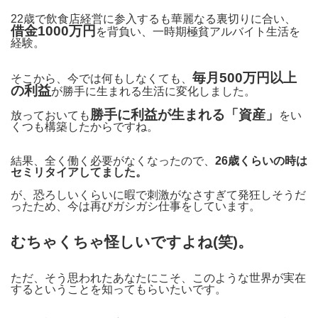
22歳で飲食店経営に参入するも華麗なる裏切りに合い、
借金1000万円
を背負い、一時期極貧アルバイト生活を
経験。
毎月500万円以上
そこから、今では何もしなくても、
の利益
が勝手に生まれる生活に変化しました。
勝手に利益が生まれる「資産」
放っておいても
をい
くつも構築したからですね。
結果、全く働く必要がなくなったので、
26歳くらいの時は
セミリタイアしてました。
が、恐ろしいくらいに暇で刺激がなさすぎて発狂しそうだ
ったため、今は再びガシガシ仕事をしています。
むちゃくちゃ怪しいですよね(笑)。
ただ、そう思われたあなたにこそ、このような世界が実在
するということを知ってもらいたいです。