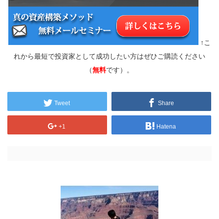
↑こ
れから最短で投資家として成功したい方はぜひご購読ください
（
無料
です）。
Tweet
Share
+1
Hatena