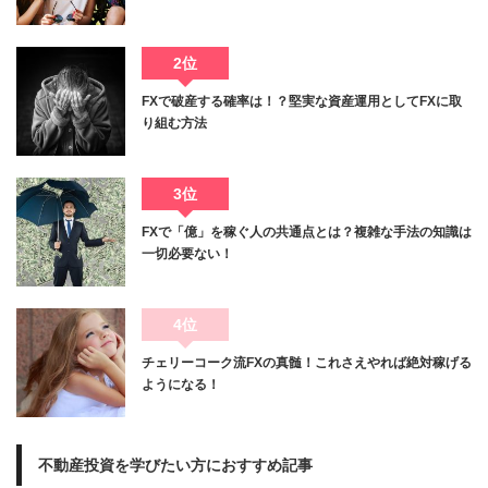
2位
FXで破産する確率は！？堅実な資産運用としてFXに取
り組む方法
3位
FXで「億」を稼ぐ人の共通点とは？複雑な手法の知識は
一切必要ない！
4位
チェリーコーク流FXの真髄！これさえやれば絶対稼げる
ようになる！
不動産投資を学びたい方におすすめ記事