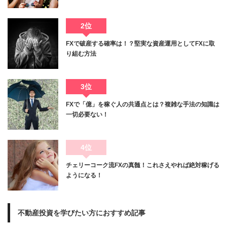
2位
FXで破産する確率は！？堅実な資産運用としてFXに取
り組む方法
3位
FXで「億」を稼ぐ人の共通点とは？複雑な手法の知識は
一切必要ない！
4位
チェリーコーク流FXの真髄！これさえやれば絶対稼げる
ようになる！
不動産投資を学びたい方におすすめ記事