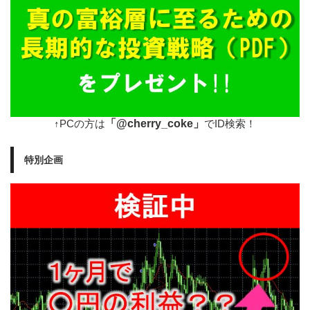
「@cherry_coke」
↑PCの方は
でID検索！
特別企画