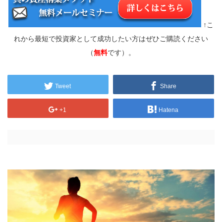
↑こ
れから最短で投資家として成功したい方はぜひご購読ください
（
無料
です）。
Tweet
Share
+1
Hatena