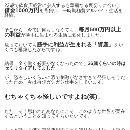
22歳で飲食店経営に参入するも華麗なる裏切りに合い、
借金1000万円
を背負い、一時期極貧アルバイト生活を
経験。
毎月500万円以上
そこから、今では何もしなくても、
の利益
が勝手に生まれる生活に変化しました。
勝手に利益が生まれる「資産」
放っておいても
をい
くつも構築したからですね。
結果、全く働く必要がなくなったので、
26歳くらいの時は
セミリタイアしてました。
が、恐ろしいくらいに暇で刺激がなさすぎて発狂しそうだ
ったため、今は再びガシガシ仕事をしています。
むちゃくちゃ怪しいですよね(笑)。
ただ、そう思われたあなたにこそ、このような世界が実在
するということを知ってもらいたいです。
もっと詳しく僕や資産運用のことを知りたい人は、下記の