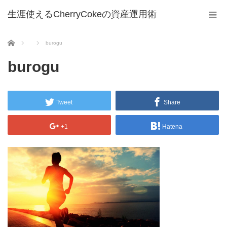
生涯使えるCherryCokeの資産運用術
ホーム
burogu
burogu
Tweet
Share
+1
Hatena