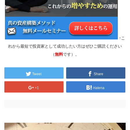
↑こ
れから最短で投資家として成功したい方はぜひご購読ください
（
無料
です）。
Tweet
Share
+1
Hatena