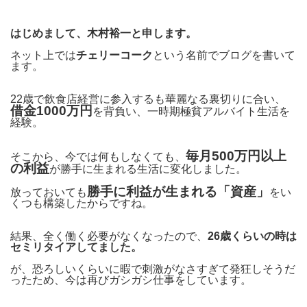
はじめまして、木村裕一と申します。
ネット上では
チェリーコーク
という名前でブログを書いて
ます。
22歳で飲食店経営に参入するも華麗なる裏切りに合い、
借金1000万円
を背負い、一時期極貧アルバイト生活を
経験。
毎月500万円以上
そこから、今では何もしなくても、
の利益
が勝手に生まれる生活に変化しました。
勝手に利益が生まれる「資産」
放っておいても
をい
くつも構築したからですね。
結果、全く働く必要がなくなったので、
26歳くらいの時は
セミリタイアしてました。
が、恐ろしいくらいに暇で刺激がなさすぎて発狂しそうだ
ったため、今は再びガシガシ仕事をしています。