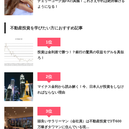
チェリーコーク流FXの真髄！これさえやれば絶対稼げる
ようになる！
不動産投資を学びたい方におすすめ記事
1位
投資は金利差で勝つ！？銀行の驚異の収益モデルを真似
ろ！
2位
マイナス金利から読み解く！今、日本人が投資をしなけ
ればならない理由
3位
頭良いサラリーマン（会社員）は不動産投資で3千600
万稼ぎタワマンに住んでいる現…