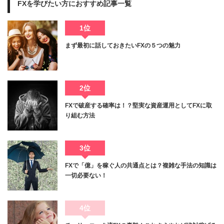
FXを学びたい方におすすめ記事一覧
1位
まず最初に話しておきたいFXの５つの魅力
2位
FXで破産する確率は！？堅実な資産運用としてFXに取
り組む方法
3位
FXで「億」を稼ぐ人の共通点とは？複雑な手法の知識は
一切必要ない！
4位