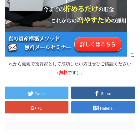
↑こ
れから最短で投資家として成功したい方はぜひご購読ください
（
無料
です）。
Tweet
Share
+1
Hatena