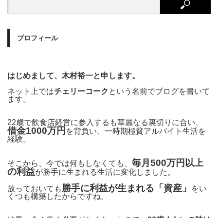
プロフィール
はじめまして、木村裕一と申します。
ネット上では
チェリーコーク
という名前でブログを書いて
ます。
22歳で飲食店経営に参入するも華麗なる裏切りに合い、
借金1000万円
を背負い、一時期極貧アルバイト生活を
経験。
毎月500万円以上
そこから、今では何もしなくても、
の利益
が勝手に生まれる生活に変化しました。
勝手に利益が生まれる「資産」
放っておいても
をい
くつも構築したからですね。