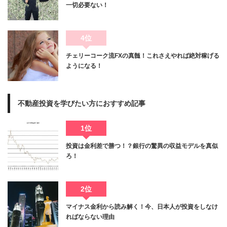
一切必要ない！
4位
チェリーコーク流FXの真髄！これさえやれば絶対稼げる
ようになる！
不動産投資を学びたい方におすすめ記事
1位
投資は金利差で勝つ！？銀行の驚異の収益モデルを真似
ろ！
2位
マイナス金利から読み解く！今、日本人が投資をしなけ
ればならない理由