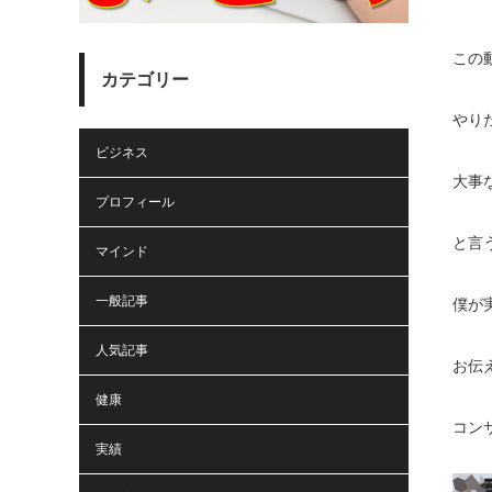
この
カテゴリー
やり
ビジネス
大事
プロフィール
と言
マインド
一般記事
僕が
人気記事
お伝
健康
コン
実績