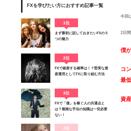
FXを学びたい方におすすめ記事一覧
今回は5
1位
2日
まず最初に話しておきたいFXの５
つの魅力
僕
2位
FXで破産する確率は！？堅実な資
コ
産運用としてFXに取り組む方法
最
3位
資
FXで「億」を稼ぐ人の共通点と
は？複雑な手法の知識は一切必要
ない！
4位