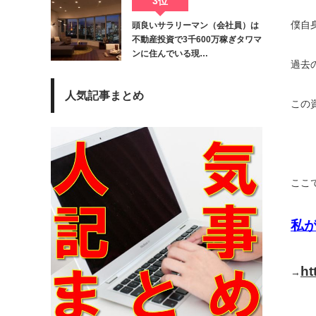
3位
僕自
頭良いサラリーマン（会社員）は
不動産投資で3千600万稼ぎタワマ
ンに住んでいる現…
過去
人気記事まとめ
この
ここ
私
ht
→