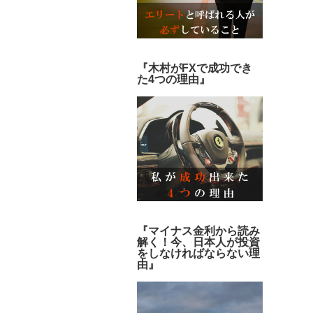
『木村がFXで成功でき
た4つの理由』
『マイナス金利から読み
解く！今、日本人が投資
をしなければならない理
由』