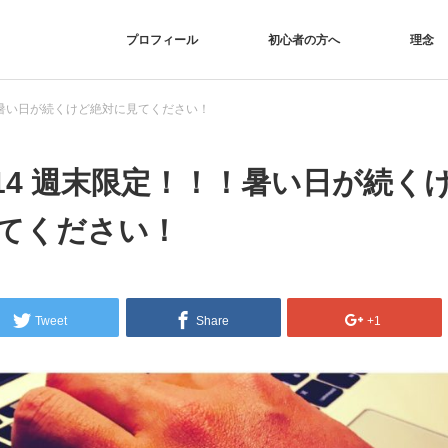
プロフィール
初心者の方へ
理念
！！暑い日が続くけど絶対に見てください！
/14 週末限定！！！暑い日が続く
てください！
Tweet
Share
+1