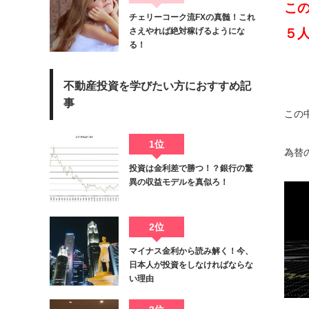
この
チェリーコーク流FXの真髄！これ
さえやれば絶対稼げるようにな
５
る！
不動産投資を学びたい方におすすめ記
事
この
1位
為替
投資は金利差で勝つ！？銀行の驚
異の収益モデルを真似ろ！
2位
マイナス金利から読み解く！今、
日本人が投資をしなければならな
い理由