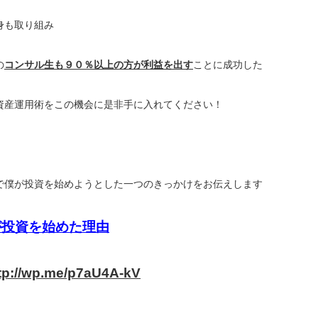
身も取り組み
の
コンサル生も９０％以上の方が利益を出す
ことに成功した
資産運用術をこの機会に是非手に入れてください！
で僕が投資を始めようとした一つのきっかけをお伝えします
が投資を始めた理由
tp://wp.me/p7aU4A-kV