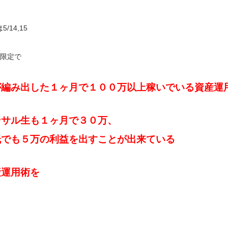
/14,15
間限定で
が編み出した１ヶ月で１００万以上稼いでいる
資産運
ンサル生も１ヶ月で３０万、
低でも５万の利益を出すことが出来ている
産運用術を