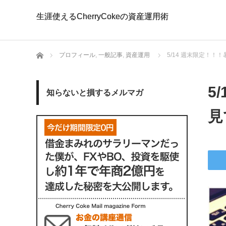
生涯使えるCherryCokeの資産運用術
生涯使えるCherryCokeの資産運用術
ホーム
プロフィール
,
一般記事
,
資産運用
5/14 週末限定！
5
知らないと損するメルマガ
見