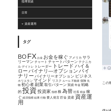
指導実績
日常
資産運用
タグ
FX
BO
お金を稼ぐ
サラ
アメリカ
お金
リーマン
チャートパターン
テクニカ
チャート
トレード
ハイ＆
トレーダー
ル
デイトレ
バイ
ロー
バイナリ―オプション
ナリー
バイナリーオプション
ビジネス
マインド
ホリエモン
リスク
保険
ルール
不動産
先
この
副業
初心者
取引パターン
戦略
実績
年金
物
投資
為替
投資家
稼
的
株
社長
指標
税金
資産運
ぐ
資産
貯金
要人発言
経済指標
結果
行動
用
僕が