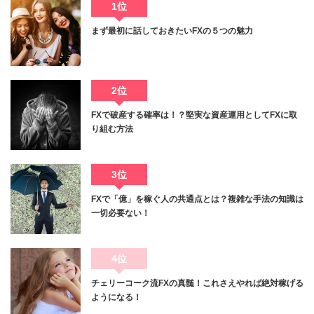
1位
まず最初に話しておきたいFXの５つの魅力
2位
FXで破産する確率は！？堅実な資産運用としてFXに取
り組む方法
3位
FXで「億」を稼ぐ人の共通点とは？複雑な手法の知識は
一切必要ない！
4位
チェリーコーク流FXの真髄！これさえやれば絶対稼げる
ようになる！