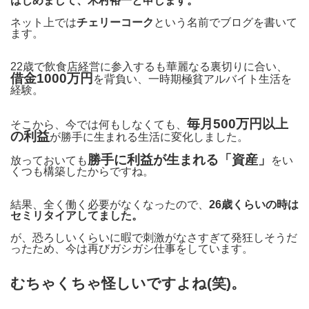
はじめまして、木村裕一と申します。
ネット上では
チェリーコーク
という名前でブログを書いて
ます。
22歳で飲食店経営に参入するも華麗なる裏切りに合い、
借金1000万円
を背負い、一時期極貧アルバイト生活を
経験。
毎月500万円以上
そこから、今では何もしなくても、
の利益
が勝手に生まれる生活に変化しました。
勝手に利益が生まれる「資産」
放っておいても
をい
くつも構築したからですね。
結果、全く働く必要がなくなったので、
26歳くらいの時は
セミリタイアしてました。
が、恐ろしいくらいに暇で刺激がなさすぎて発狂しそうだ
ったため、今は再びガシガシ仕事をしています。
むちゃくちゃ怪しいですよね(笑)。