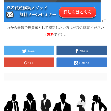
↑こ
れから最短で投資家として成功したい方はぜひご購読ください
（
無料
です）。
Tweet
Share
+1
Hatena