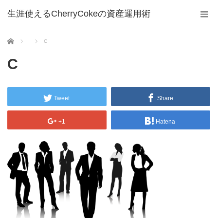
生涯使えるCherryCokeの資産運用術
ホーム
C
C
Tweet
Share
+1
Hatena