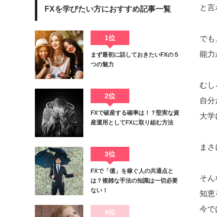
と言
FXを学びたい方におすすめ記事一覧
1位
でも
能力
まず最初に話しておきたいFXの５
つの魅力
むし
2位
自分
FXで破産する確率は！？堅実な資
大学
産運用としてFXに取り組む方法
まさ
3位
FXで「億」を稼ぐ人の共通点と
そん
は？複雑な手法の知識は一切必要
ない！
知恵
今で
4位