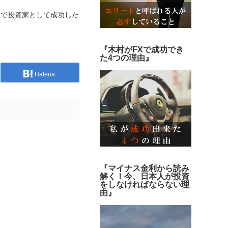
短で投資家として成功した
『木村がFXで成功でき
た4つの理由』
Hatena
『マイナス金利から読み
解く！今、日本人が投資
をしなければならない理
由』