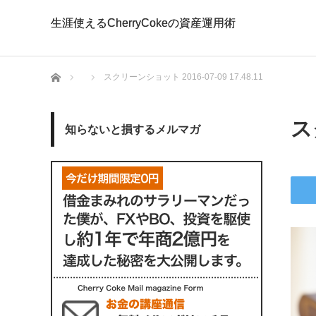
生涯使えるCherryCokeの資産運用術
生涯使えるCherryCokeの資産運用術
ホーム
スクリーンショット 2016-07-09 17.48.11
ス
知らないと損するメルマガ