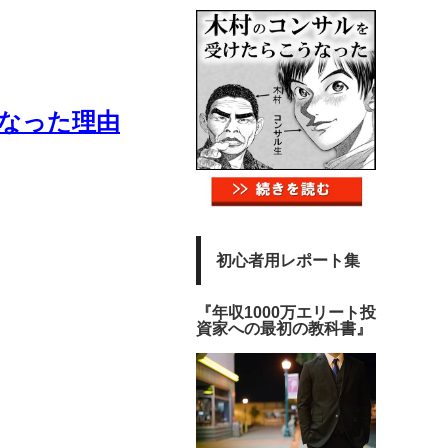
になった理由
初心者用レポート集
『年収1000万エリート投
資家への最初の教科書』