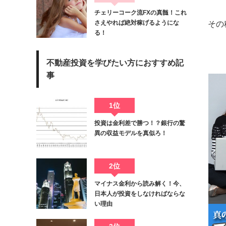
チェリーコーク流FXの真髄！これ
さえやれば絶対稼げるようにな
その
る！
不動産投資を学びたい方におすすめ記
事
1位
投資は金利差で勝つ！？銀行の驚
異の収益モデルを真似ろ！
2位
マイナス金利から読み解く！今、
日本人が投資をしなければならな
い理由