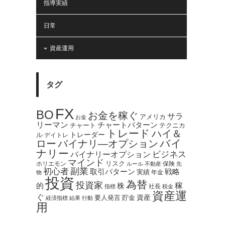
指導実績
日常
資産運用
タグ
FX
BO
お金を稼ぐ
サラ
アメリカ
お金
リーマン
チャートパターン
テクニカ
チャート
トレード
ハイ＆
トレーダー
ル
デイトレ
バイ
ロー
バイナリ―オプション
ナリー
バイナリーオプション
ビジネス
マインド
ホリエモン
リスク
保険
ルール
不動産
先
副業
初心者
取引パターン
戦略
実績
年金
物
投資
為替
投資家
稼
的
株
社長
指標
税金
資産運
ぐ
資産
貯金
要人発言
経済指標
結果
行動
用