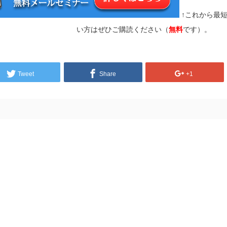
↑これから最
い方はぜひご購読ください（
無料
です）。
Tweet
Share
+1