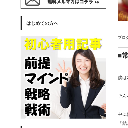
はじめての方へ
ブロ
■
僕は
そん
中に
「結