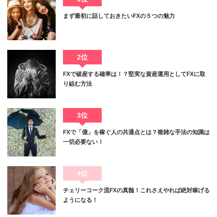
まず最初に話しておきたいFXの５つの魅力
2位
FXで破産する確率は！？堅実な資産運用としてFXに取
り組む方法
3位
FXで「億」を稼ぐ人の共通点とは？複雑な手法の知識は
一切必要ない！
4位
チェリーコーク流FXの真髄！これさえやれば絶対稼げる
ようになる！