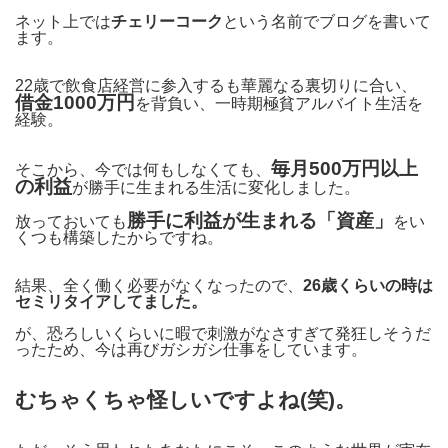
ネット上では
チェリーコーク
という名前でブログを書いて
ます。
22歳で飲食店経営に参入するも華麗なる裏切りに合い、
借金1000万円
を背負い、一時期極貧アルバイト生活を
経験。
毎月500万円以上
そこから、今では何もしなくても、
の利益
が勝手に生まれる生活に変化しました。
勝手に利益が生まれる「資産」
放っておいても
をい
くつも構築したからですね。
結果、全く働く必要がなくなったので、
26歳くらいの時は
セミリタイアしてました。
が、恐ろしいくらいに暇で刺激がなさすぎて発狂しそうだ
ったため、今は再びガシガシ仕事をしています。
むちゃくちゃ怪しいですよね(笑)。