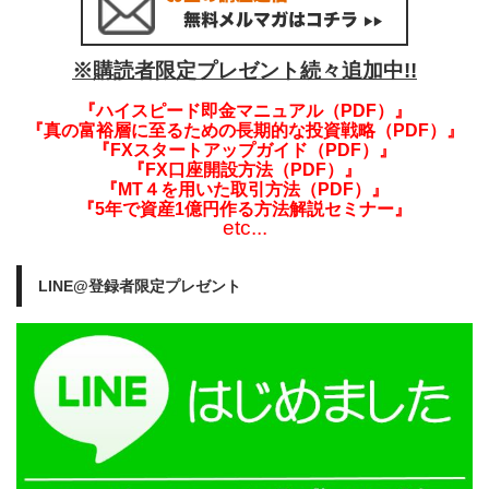
※購読者限定プレゼント続々追加中!!
『ハイスピード即金マニュアル（PDF）』
『真の富裕層に至るための長期的な投資戦略（PDF）』
『FXスタートアップガイド（PDF）』
『FX口座開設方法（PDF）』
『MT４を用いた取引方法（PDF）』
『5年で資産1億円作る方法解説セミナー』
etc...
LINE@登録者限定プレゼント