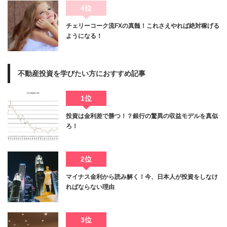
4位
チェリーコーク流FXの真髄！これさえやれば絶対稼げる
ようになる！
不動産投資を学びたい方におすすめ記事
1位
投資は金利差で勝つ！？銀行の驚異の収益モデルを真似
ろ！
2位
マイナス金利から読み解く！今、日本人が投資をしなけ
ればならない理由
3位