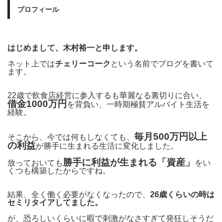
プロフィール
はじめまして、木村裕一と申します。
ネット上では
チェリーコーク
という名前でブログを書いて
ます。
22歳で飲食店経営に参入するも華麗なる裏切りに合い、
借金1000万円
を背負い、一時期極貧アルバイト生活を
経験。
毎月500万円以上
そこから、今では何もしなくても、
の利益
が勝手に生まれる生活に変化しました。
勝手に利益が生まれる「資産」
放っておいても
をい
くつも構築したからですね。
結果、全く働く必要がなくなったので、
26歳くらいの時は
セミリタイアしてました。
が、恐ろしいくらいに暇で刺激がなさすぎて発狂しそうだ