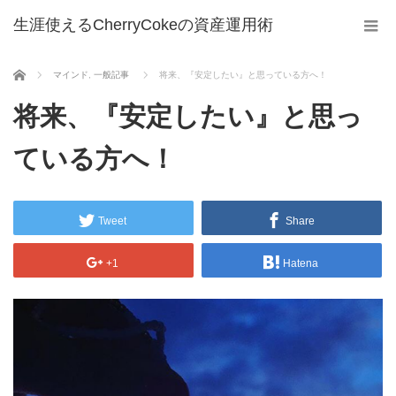
生涯使えるCherryCokeの資産運用術
ホーム
マインド
,
一般記事
将来、『安定したい』と思っている方へ！
将来、『安定したい』と思っ
ている方へ！
Tweet
Share
+1
Hatena