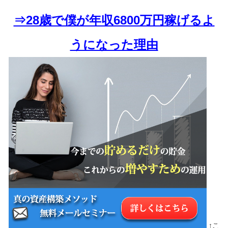
⇒28歳で僕が年収6800万円稼げるよ
うになった理由
↑こ