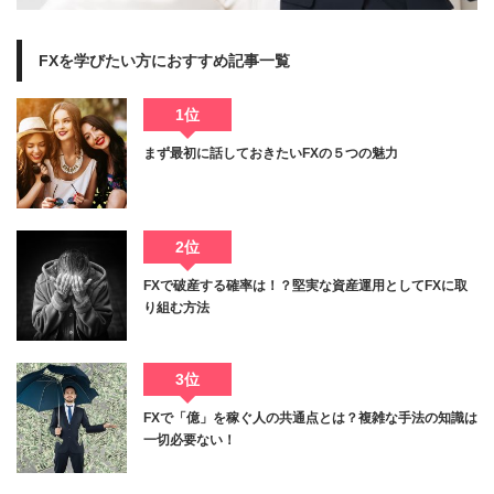
FXを学びたい方におすすめ記事一覧
1位
まず最初に話しておきたいFXの５つの魅力
2位
FXで破産する確率は！？堅実な資産運用としてFXに取
り組む方法
3位
FXで「億」を稼ぐ人の共通点とは？複雑な手法の知識は
一切必要ない！