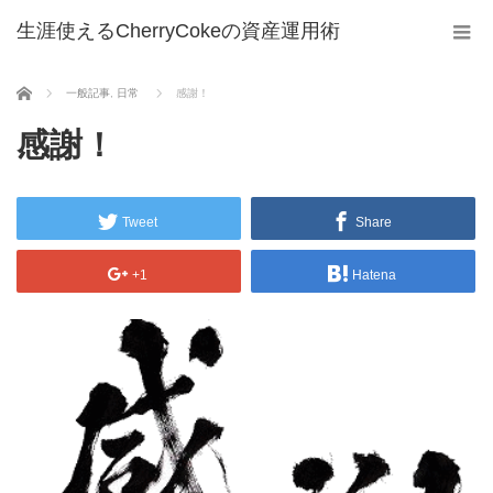
生涯使えるCherryCokeの資産運用術
ホーム
一般記事
,
日常
感謝！
感謝！
Tweet
Share
+1
Hatena