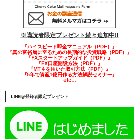
※購読者限定プレゼント続々追加中!!
『ハイスピード即金マニュアル（PDF）』
『真の富裕層に至るための長期的な投資戦略（PDF）』
『FXスタートアップガイド（PDF）』
『FX口座開設方法（PDF）』
『MT４を用いた取引方法（PDF）』
『5年で資産1億円作る方法解説セミナー』
etc...
LINE@登録者限定プレゼント