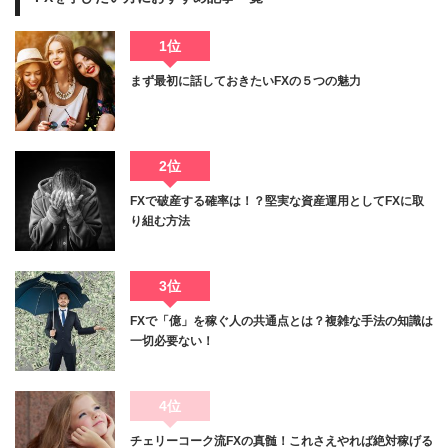
1位
まず最初に話しておきたいFXの５つの魅力
2位
FXで破産する確率は！？堅実な資産運用としてFXに取
り組む方法
3位
FXで「億」を稼ぐ人の共通点とは？複雑な手法の知識は
一切必要ない！
4位
チェリーコーク流FXの真髄！これさえやれば絶対稼げる