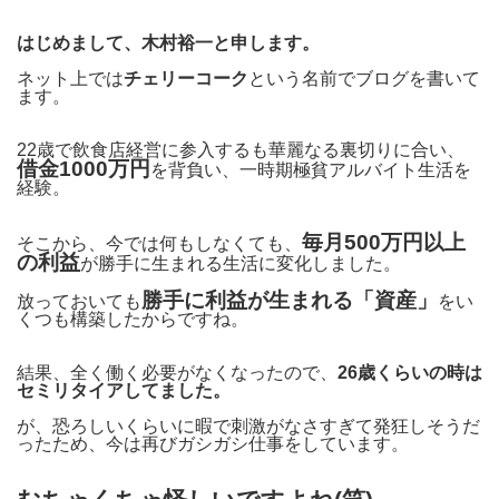
はじめまして、木村裕一と申します。
ネット上では
チェリーコーク
という名前でブログを書いて
ます。
22歳で飲食店経営に参入するも華麗なる裏切りに合い、
借金1000万円
を背負い、一時期極貧アルバイト生活を
経験。
毎月500万円以上
そこから、今では何もしなくても、
の利益
が勝手に生まれる生活に変化しました。
勝手に利益が生まれる「資産」
放っておいても
をい
くつも構築したからですね。
結果、全く働く必要がなくなったので、
26歳くらいの時は
セミリタイアしてました。
が、恐ろしいくらいに暇で刺激がなさすぎて発狂しそうだ
ったため、今は再びガシガシ仕事をしています。