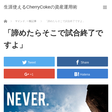
生涯使えるCherryCokeの資産運用術
ホーム
マインド
,
一般記事
「諦めたらそこで試合終了ですよ」
「諦めたらそこで試合終了で
すよ」
Tweet
Share
+1
Hatena