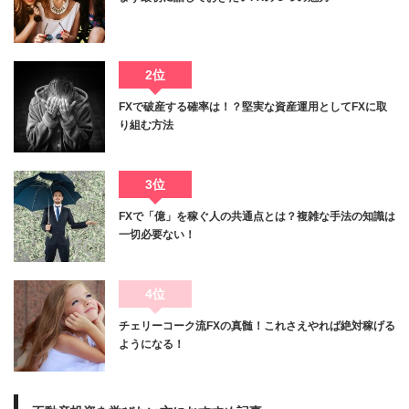
2位
FXで破産する確率は！？堅実な資産運用としてFXに取
り組む方法
3位
FXで「億」を稼ぐ人の共通点とは？複雑な手法の知識は
一切必要ない！
4位
チェリーコーク流FXの真髄！これさえやれば絶対稼げる
ようになる！