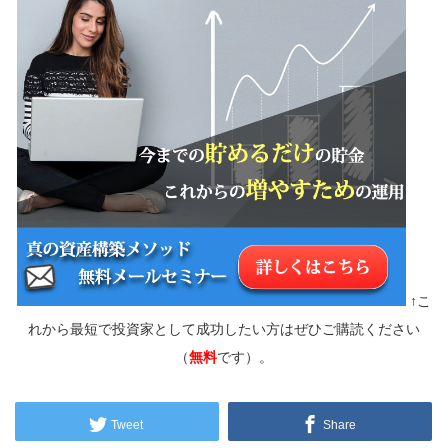
↑こ
れから最短で投資家として成功したい方はぜひご購読ください
（
無料
です）。
Tweet
Share