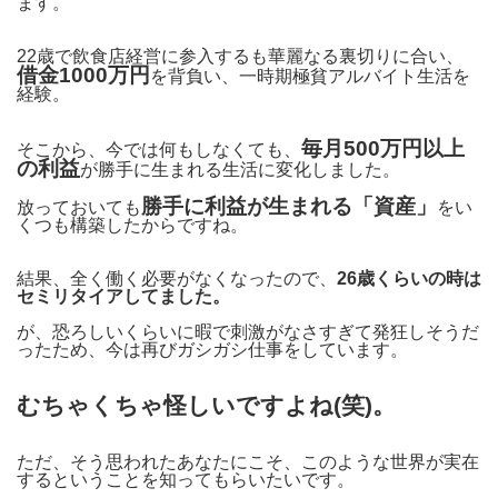
ます。
22歳で飲食店経営に参入するも華麗なる裏切りに合い、
借金1000万円
を背負い、一時期極貧アルバイト生活を
経験。
毎月500万円以上
そこから、今では何もしなくても、
の利益
が勝手に生まれる生活に変化しました。
勝手に利益が生まれる「資産」
放っておいても
をい
くつも構築したからですね。
結果、全く働く必要がなくなったので、
26歳くらいの時は
セミリタイアしてました。
が、恐ろしいくらいに暇で刺激がなさすぎて発狂しそうだ
ったため、今は再びガシガシ仕事をしています。
むちゃくちゃ怪しいですよね(笑)。
ただ、そう思われたあなたにこそ、このような世界が実在
するということを知ってもらいたいです。