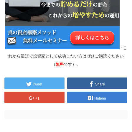
↑こ
れから最短で投資家として成功したい方はぜひご購読ください
（
無料
です）。
Tweet
Share
+1
Hatena