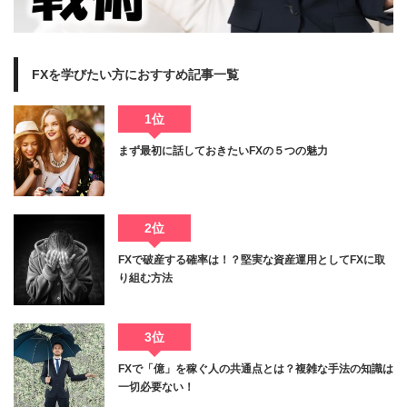
FXを学びたい方におすすめ記事一覧
1位
まず最初に話しておきたいFXの５つの魅力
2位
FXで破産する確率は！？堅実な資産運用としてFXに取
り組む方法
3位
FXで「億」を稼ぐ人の共通点とは？複雑な手法の知識は
一切必要ない！