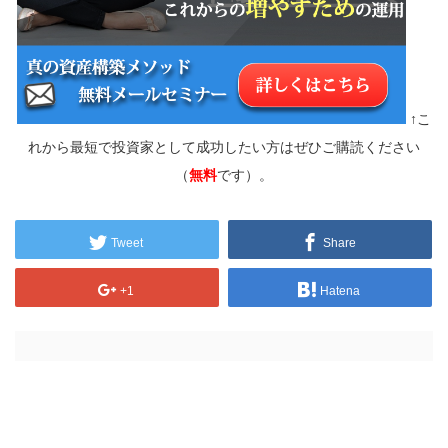
↑こ
れから最短で投資家として成功したい方はぜひご購読ください
（
無料
です）。
Tweet
Share
+1
Hatena