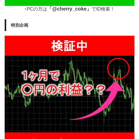
「@cherry_coke」
↑PCの方は
でID検索！
特別企画