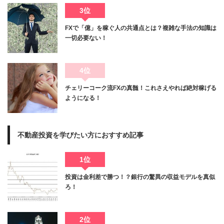
3位
FXで「億」を稼ぐ人の共通点とは？複雑な手法の知識は
一切必要ない！
4位
チェリーコーク流FXの真髄！これさえやれば絶対稼げる
ようになる！
不動産投資を学びたい方におすすめ記事
1位
投資は金利差で勝つ！？銀行の驚異の収益モデルを真似
ろ！
2位