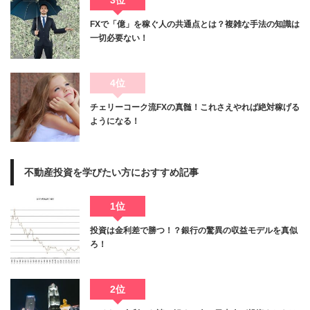
3位
FXで「億」を稼ぐ人の共通点とは？複雑な手法の知識は
一切必要ない！
4位
チェリーコーク流FXの真髄！これさえやれば絶対稼げる
ようになる！
不動産投資を学びたい方におすすめ記事
1位
投資は金利差で勝つ！？銀行の驚異の収益モデルを真似
ろ！
2位