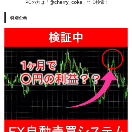
「@cherry_coke」
↑PCの方は
でID検索！
特別企画