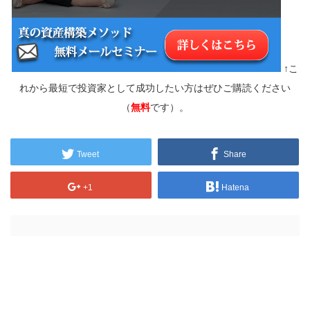
↑こ
れから最短で投資家として成功したい方はぜひご購読ください
（
無料
です）。
Tweet
Share
+1
Hatena