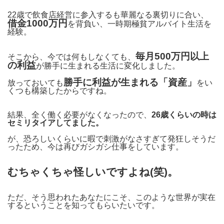
22歳で飲食店経営に参入するも華麗なる裏切りに合い、
借金1000万円
を背負い、一時期極貧アルバイト生活を
経験。
毎月500万円以上
そこから、今では何もしなくても、
の利益
が勝手に生まれる生活に変化しました。
勝手に利益が生まれる「資産」
放っておいても
をい
くつも構築したからですね。
結果、全く働く必要がなくなったので、
26歳くらいの時は
セミリタイアしてました。
が、恐ろしいくらいに暇で刺激がなさすぎて発狂しそうだ
ったため、今は再びガシガシ仕事をしています。
むちゃくちゃ怪しいですよね(笑)。
ただ、そう思われたあなたにこそ、このような世界が実在
するということを知ってもらいたいです。