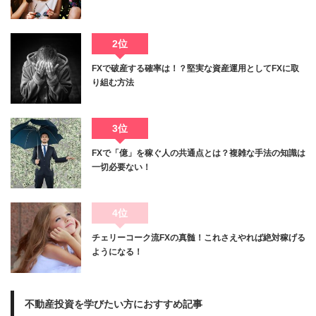
2位
FXで破産する確率は！？堅実な資産運用としてFXに取
り組む方法
3位
FXで「億」を稼ぐ人の共通点とは？複雑な手法の知識は
一切必要ない！
4位
チェリーコーク流FXの真髄！これさえやれば絶対稼げる
ようになる！
不動産投資を学びたい方におすすめ記事