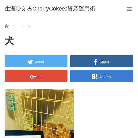
生涯使えるCherryCokeの資産運用術
ホーム
犬
犬
Tweet
Share
+1
Hatena