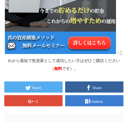
↑こ
れから最短で投資家として成功したい方はぜひご購読ください
（
無料
です）。
Tweet
Share
+1
Hatena