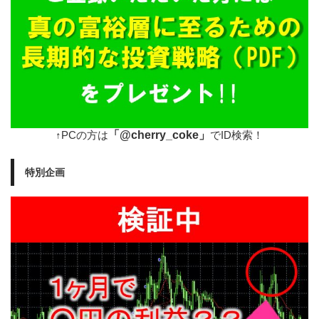
「@cherry_coke」
↑PCの方は
でID検索！
特別企画