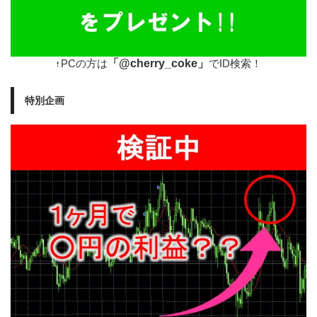
「@cherry_coke」
↑PCの方は
でID検索！
特別企画