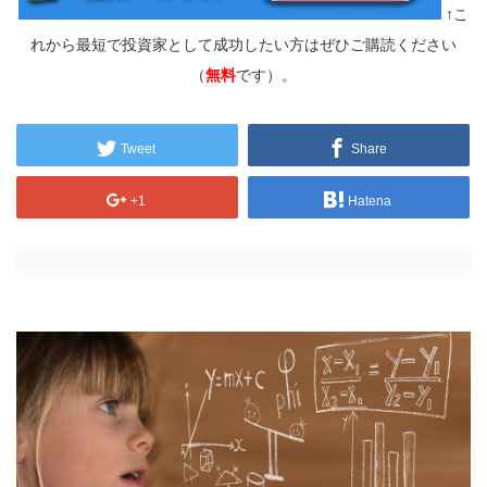
↑こ
れから最短で投資家として成功したい方はぜひご購読ください
（
無料
です）。
Tweet
Share
+1
Hatena