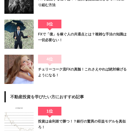
り組む方法
3位
FXで「億」を稼ぐ人の共通点とは？複雑な手法の知識は
一切必要ない！
4位
チェリーコーク流FXの真髄！これさえやれば絶対稼げる
ようになる！
不動産投資を学びたい方におすすめ記事
1位
投資は金利差で勝つ！？銀行の驚異の収益モデルを真似
ろ！