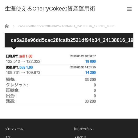
生涯使えるCherryCokeの資産運用術
ホーム
ca5a26e96dd5cac28fcafb2521df94b34_24138016_190601_0006
ca5a26e96dd5cac28fcafb2521df94b34_24138016_190
プロフィール
初心者の方へ
理念
メルマガ