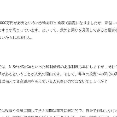
2000万円が必要というのが金融庁の発表で話題になりましたが、新型
ますます高まっています。といって、意外と周りを見回してみると投資
ないかもしれません。
では、NISAやiDeCoといった税制優遇のある制度も耳にしますが、そ
果があるということが人気の理由です。そして、昨今の投資への関心の
後に備えて資産運用を考えている人も多いのではないでしょうか？
では投資や金融に関して学ぶ期間は非常に限定的で、自身で行動しなけ