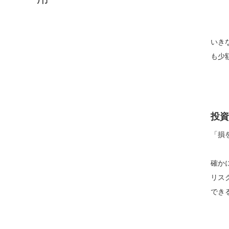
いき
も少
投資
「損
確か
リス
でき