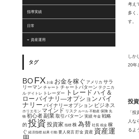
考え
指導実績
多く
す。
日常
資産運用
しか
タグ
20
FX
BO
お金を稼ぐ
サラ
アメリカ
お金
リーマン
チャートパターン
テクニカ
チャート
トレード
ハイ＆
トレーダー
ル
デイトレ
バイ
ロー
バイナリ―オプション
投資
ナリー
バイナリーオプション
ビジネス
マインド
ホリエモン
リスク
保険
ルール
不動産
先
「投
副業
初心者
取引パターン
戦略
実績
年金
物
投資
人な
為替
投資家
稼
的
株
社長
指標
税金
資産運
るよ
ぐ
資産
貯金
要人発言
経済指標
結果
行動
用