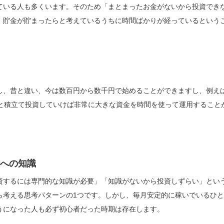
ている人も多くいます。そのため「まとまったお金がないから投資でき
、貯金が貯まったらと考えているうちに時間ばかりが経っているという
し、昔と違い、今は数百円から数千円で始めることができますし、例えば
年と積立て投資していけば非常に大きな資金を時間を使って運用すること
への知識
資するには専門的な知識が必要」「知識がないから投資しずらい」とい
ら考える思考パターンの1つです。しかし、毎月安定的に稼いでいるひ
うになった人も必ず初心者だった時期は存在します。