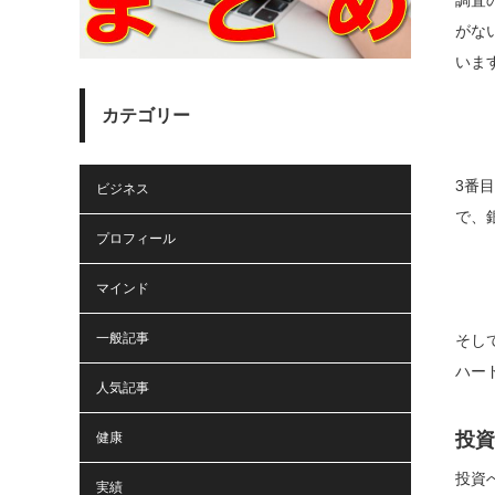
がな
いま
カテゴリー
3番
ビジネス
で、
プロフィール
マインド
一般記事
そし
ハー
人気記事
投資
健康
投資
実績