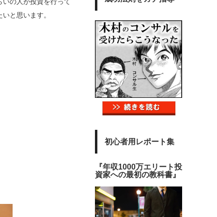
らいの人が投資を行って
たいと思います。
初心者用レポート集
『年収1000万エリート投
資家への最初の教科書』