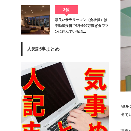
3位
頭良いサラリーマン（会社員）は
不動産投資で3千600万稼ぎタワマ
ンに住んでいる現…
人気記事まとめ
MU
出て
調査