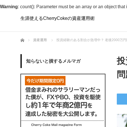
Warning
: count(): Parameter must be an array or an object tha
生涯使えるCherryCokeの資産運用術
生涯使えるCherryCokeの資産運用術
ホーム
資産運用
投資経験のある割合が急増中？ 老後2000万
投
知らないと損するメルマガ
問