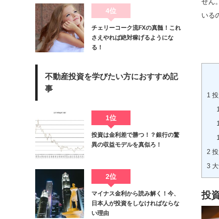
せん
4位
いる
チェリーコーク流FXの真髄！これ
さえやれば絶対稼げるようにな
る！
不動産投資を学びたい方におすすめ記
事
1
投
1位
投資は金利差で勝つ！？銀行の驚
異の収益モデルを真似ろ！
2
投
3
大
2位
投
マイナス金利から読み解く！今、
日本人が投資をしなければならな
い理由