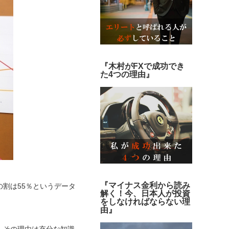
『木村がFXで成功でき
た4つの理由』
『マイナス金利から読み
の割は55％というデータ
解く！今、日本人が投資
をしなければならない理
由』
、その理由は充分な知識