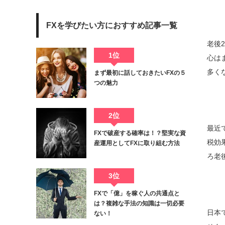
FXを学びたい方におすすめ記事一覧
老後
1位
心は
多く
まず最初に話しておきたいFXの５
つの魅力
2位
最近
FXで破産する確率は！？堅実な資
税効
産運用としてFXに取り組む方法
ろ老
3位
FXで「億」を稼ぐ人の共通点と
は？複雑な手法の知識は一切必要
日本
ない！