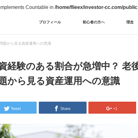
t implements Countable in
/home/flieex/investor-cc.com/publi
プロフィール
初心者の方へ
理念
円問題から見る資産運用への意識
資経験のある割合が急増中？ 老後
題から見る資産運用への意識
Tweet
Share
+1