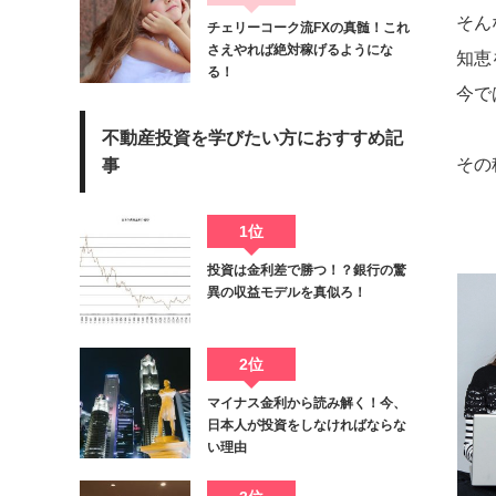
そん
チェリーコーク流FXの真髄！これ
さえやれば絶対稼げるようにな
知恵
る！
今で
不動産投資を学びたい方におすすめ記
その
事
1位
投資は金利差で勝つ！？銀行の驚
異の収益モデルを真似ろ！
2位
マイナス金利から読み解く！今、
日本人が投資をしなければならな
い理由