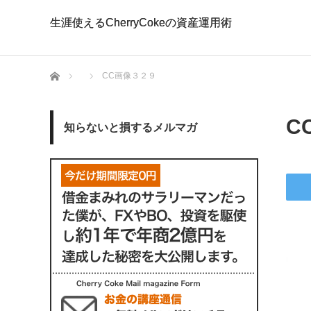
生涯使えるCherryCokeの資産運用術
生涯使えるCherryCokeの資産運用術
ホーム
CC画像３２９
C
知らないと損するメルマガ