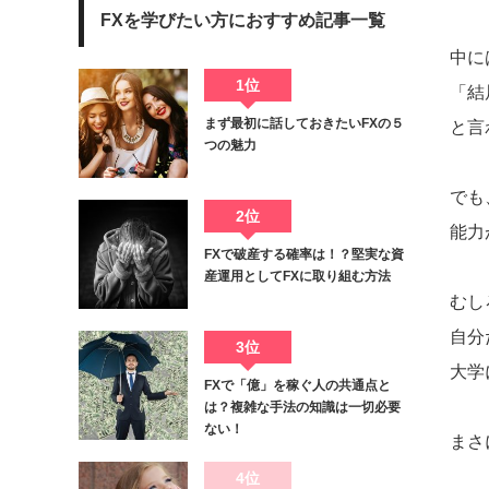
FXを学びたい方におすすめ記事一覧
中に
1位
「結
まず最初に話しておきたいFXの５
と言
つの魅力
でも
2位
能力
FXで破産する確率は！？堅実な資
産運用としてFXに取り組む方法
むし
自分
3位
大学
FXで「億」を稼ぐ人の共通点と
は？複雑な手法の知識は一切必要
ない！
まさ
4位