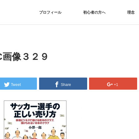
プロフィール
初心者の方へ
理念
C画像３２９
Tweet
Share
+1