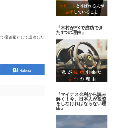
『木村がFXで成功でき
た4つの理由』
短で投資家として成功した
Hatena
『マイナス金利から読み
解く！今、日本人が投資
をしなければならない理
由』