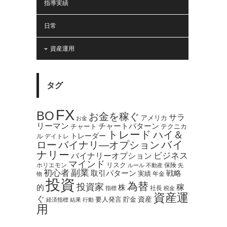
指導実績
日常
資産運用
タグ
FX
BO
お金を稼ぐ
サラ
アメリカ
お金
リーマン
チャートパターン
テクニカ
チャート
トレード
ハイ＆
トレーダー
ル
デイトレ
バイ
ロー
バイナリ―オプション
ナリー
バイナリーオプション
ビジネス
マインド
ホリエモン
リスク
保険
ルール
不動産
先
副業
初心者
取引パターン
戦略
実績
年金
物
投資
為替
投資家
稼
的
株
社長
指標
税金
資産運
ぐ
資産
貯金
要人発言
経済指標
結果
行動
用