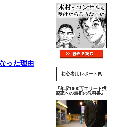
になった理由
初心者用レポート集
『年収1000万エリート投
資家への最初の教科書』