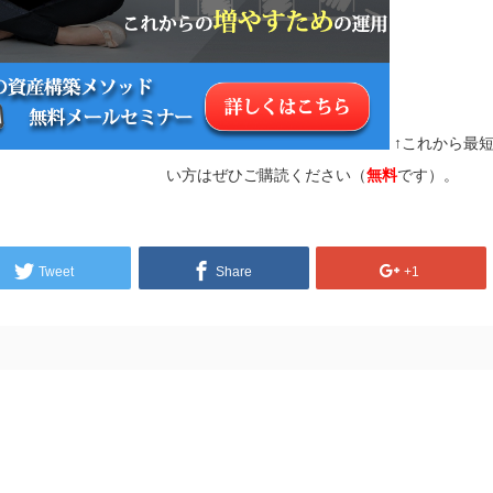
↑これから最
い方はぜひご購読ください（
無料
です）。
Tweet
Share
+1