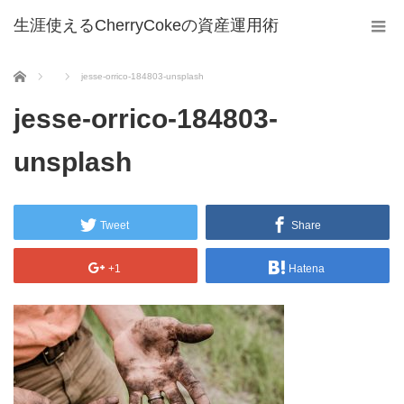
生涯使えるCherryCokeの資産運用術
ホーム
jesse-orrico-184803-unsplash
jesse-orrico-184803-
unsplash
Tweet
Share
+1
Hatena