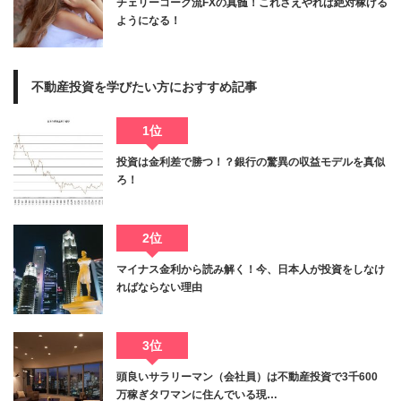
チェリーコーク流FXの真髄！これさえやれば絶対稼げる
ようになる！
不動産投資を学びたい方におすすめ記事
1位
投資は金利差で勝つ！？銀行の驚異の収益モデルを真似
ろ！
2位
マイナス金利から読み解く！今、日本人が投資をしなけ
ればならない理由
3位
頭良いサラリーマン（会社員）は不動産投資で3千600
万稼ぎタワマンに住んでいる現…