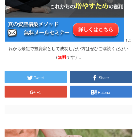
↑こ
れから最短で投資家として成功したい方はぜひご購読ください
（
無料
です）。
Tweet
Share
+1
Hatena