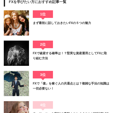
FXを学びたい方におすすめ記事一覧
1位
まず最初に話しておきたいFXの５つの魅力
2位
FXで破産する確率は！？堅実な資産運用としてFXに取
り組む方法
3位
FXで「億」を稼ぐ人の共通点とは？複雑な手法の知識は
一切必要ない！
4位