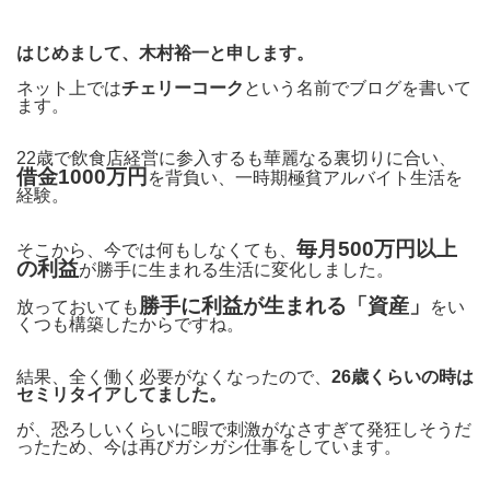
はじめまして、木村裕一と申します。
ネット上では
チェリーコーク
という名前でブログを書いて
ます。
22歳で飲食店経営に参入するも華麗なる裏切りに合い、
借金1000万円
を背負い、一時期極貧アルバイト生活を
経験。
毎月500万円以上
そこから、今では何もしなくても、
の利益
が勝手に生まれる生活に変化しました。
勝手に利益が生まれる「資産」
放っておいても
をい
くつも構築したからですね。
結果、全く働く必要がなくなったので、
26歳くらいの時は
セミリタイアしてました。
が、恐ろしいくらいに暇で刺激がなさすぎて発狂しそうだ
ったため、今は再びガシガシ仕事をしています。