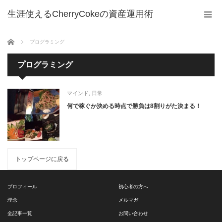
生涯使えるCherryCokeの資産運用術
ホーム
プログラミング
プログラミング
マインド
,
日常
何で稼ぐか決める時点で勝負は8割りがた決まる！
トップページに戻る
プロフィール
初心者の方へ
理念
メルマガ
全記事一覧
お問い合わせ