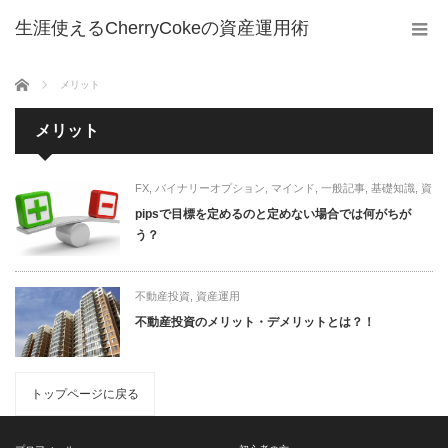
生涯使えるCherryCokeの資産運用術
ホーム
メリット
メリット
FX
,
バイナリーオプション
,
マインド
,
一般記事
,
基礎知識
,
資
産運用
pipsで目標を定めるのと定めない場合では何がちが
う？
不動産投資
,
資産運用
不動産投資のメリット・デメリットとは？！
トップページに戻る