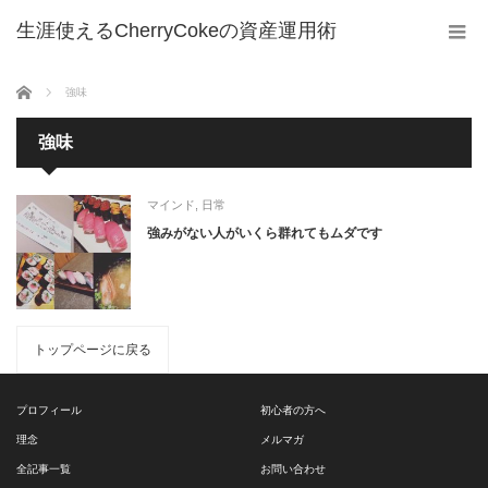
生涯使えるCherryCokeの資産運用術
ホーム
強味
強味
マインド
,
日常
強みがない人がいくら群れてもムダです
トップページに戻る
プロフィール
初心者の方へ
理念
メルマガ
全記事一覧
お問い合わせ