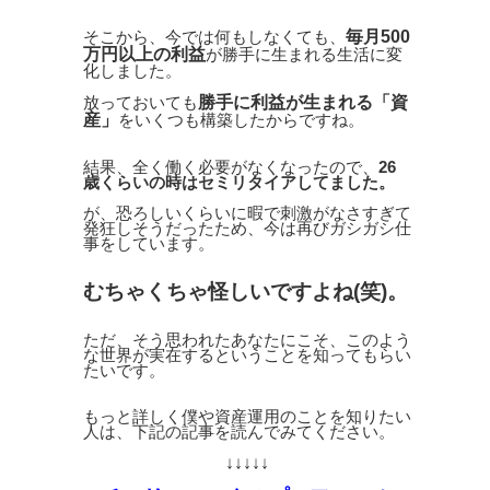
毎月500
そこから、今では何もしなくても、
万円以上の利益
が勝手に生まれる生活に変
化しました。
勝手に利益が生まれる「資
放っておいても
産」
をいくつも構築したからですね。
結果、全く働く必要がなくなったので、
26
歳くらいの時はセミリタイアしてました。
が、恐ろしいくらいに暇で刺激がなさすぎて
発狂しそうだったため、今は再びガシガシ仕
事をしています。
むちゃくちゃ怪しいですよね(笑)。
ただ、そう思われたあなたにこそ、このよう
な世界が実在するということを知ってもらい
たいです。
もっと詳しく僕や資産運用のことを知りたい
人は、下記の記事を読んでみてください。
↓↓↓↓↓