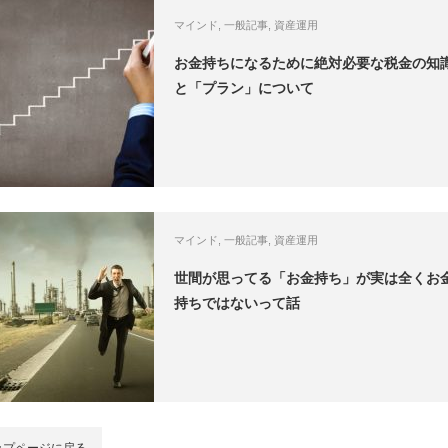
マインド
,
一般記事
,
資産運用
お金持ちになるために絶対必要な税金の知
と「プラン」について
マインド
,
一般記事
,
資産運用
世間が思ってる「お金持ち」が実は全くお
持ちではないって話