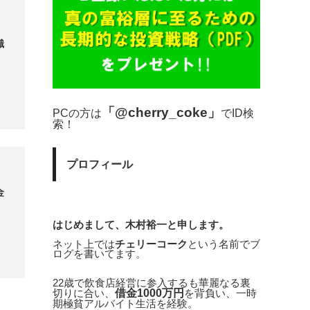
識
「@cherry_coke」
PCの方は
でID検
索！
プロフィール
金
はじめまして、木村裕一と申します。
ネット上では
チェリーコーク
という名前でブ
ログを書いてます。
22歳で飲食店経営に参入するも華麗なる裏
借金1000万円
切りに合い、
を背負い、一時
期極貧アルバイト生活を経験。