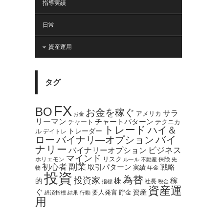
指導実績
日常
資産運用
タグ
FX
BO
お金を稼ぐ
サラ
アメリカ
お金
リーマン
チャートパターン
テクニカ
チャート
トレード
ハイ＆
トレーダー
ル
デイトレ
バイ
ロー
バイナリ―オプション
ナリー
バイナリーオプション
ビジネス
マインド
ホリエモン
リスク
保険
ルール
不動産
先
副業
初心者
取引パターン
戦略
実績
年金
物
投資
為替
投資家
稼
的
株
社長
指標
税金
資産運
ぐ
資産
貯金
要人発言
経済指標
結果
行動
用