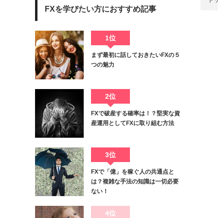
ト
FXを学びたい方におすすめ記事
1位
まず最初に話しておきたいFXの５
つの魅力
2位
FXで破産する確率は！？堅実な資
産運用としてFXに取り組む方法
3位
FXで「億」を稼ぐ人の共通点と
は？複雑な手法の知識は一切必要
ない！
4位