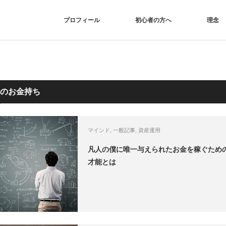
プロフィール
初心者の方へ
理念
のお金持ち
マインド
,
一般記事
,
資産運用
凡人の僕に唯一与えられたお金を稼ぐため
才能とは