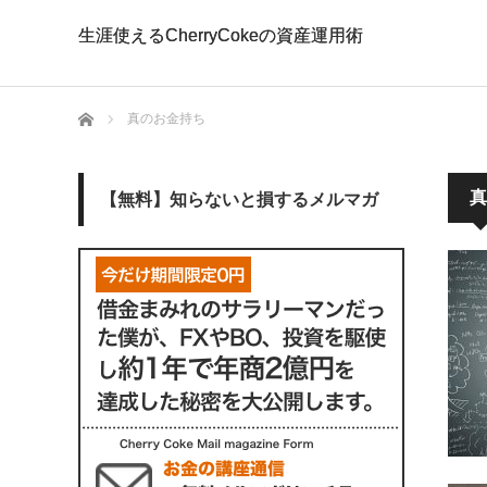
生涯使えるCherryCokeの資産運用術
生涯使えるCherryCokeの資産運用術
ホーム
真のお金持ち
真
【無料】知らないと損するメルマガ