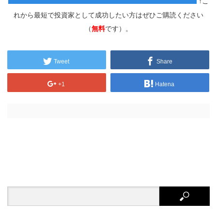
↑こ
れから最短で投資家として成功したい方はぜひご購読ください
（
無料
です）。
Tweet
Share
+1
Hatena