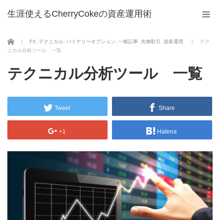
生涯使えるCherryCokeの資産運用術
ホーム
FX
,
テクニカル
,
バイナリーオプション
,
一般記事
,
先物取引
,
資産運用
テク
ニカル分析ツール 一覧
テクニカル分析ツール 一覧
Tweet
Share
+1
Hatena