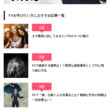
FXを学びたい方におすすめ記事一覧
1位
まず最初に話しておきたいFXの５つの魅力
2位
FXで破産する確率は！？堅実な資産運用としてFXに取
り組む方法
3位
FXで「億」を稼ぐ人の共通点とは？複雑な手法の知識は
一切必要ない！