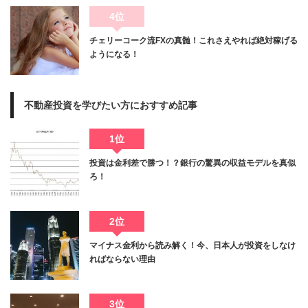
4位
チェリーコーク流FXの真髄！これさえやれば絶対稼げる
ようになる！
不動産投資を学びたい方におすすめ記事
1位
投資は金利差で勝つ！？銀行の驚異の収益モデルを真似
ろ！
2位
マイナス金利から読み解く！今、日本人が投資をしなけ
ればならない理由
3位