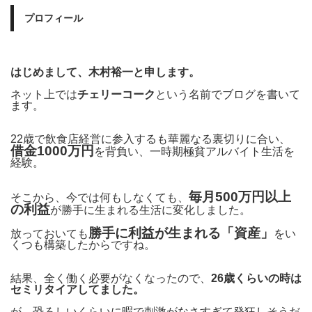
プロフィール
はじめまして、木村裕一と申します。
ネット上では
チェリーコーク
という名前でブログを書いて
ます。
22歳で飲食店経営に参入するも華麗なる裏切りに合い、
借金1000万円
を背負い、一時期極貧アルバイト生活を
経験。
毎月500万円以上
そこから、今では何もしなくても、
の利益
が勝手に生まれる生活に変化しました。
勝手に利益が生まれる「資産」
放っておいても
をい
くつも構築したからですね。
結果、全く働く必要がなくなったので、
26歳くらいの時は
セミリタイアしてました。
が、恐ろしいくらいに暇で刺激がなさすぎて発狂しそうだ