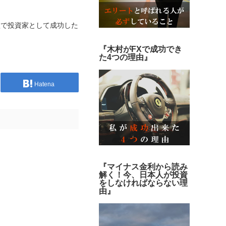
短で投資家として成功した
『木村がFXで成功でき
た4つの理由』
Hatena
『マイナス金利から読み
解く！今、日本人が投資
をしなければならない理
由』