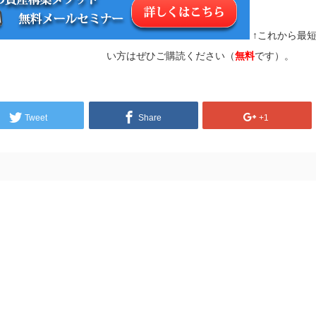
↑これから最
い方はぜひご購読ください（
無料
です）。
Tweet
Share
+1