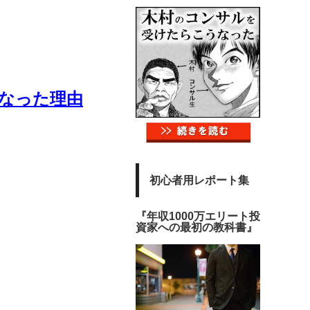
になった理由
初心者用レポート集
『年収1000万エリート投
資家への最初の教科書』