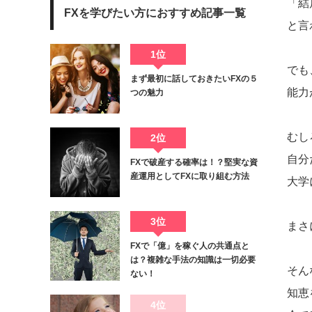
「結
FXを学びたい方におすすめ記事一覧
と言
1位
でも
まず最初に話しておきたいFXの５
能力
つの魅力
むし
2位
自分
FXで破産する確率は！？堅実な資
産運用としてFXに取り組む方法
大学
3位
まさ
FXで「億」を稼ぐ人の共通点と
は？複雑な手法の知識は一切必要
そん
ない！
知恵
4位