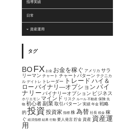
指導実績
日常
資産運用
タグ
FX
BO
お金を稼ぐ
サラ
アメリカ
お金
リーマン
チャートパターン
テクニカ
チャート
トレード
ハイ＆
トレーダー
ル
デイトレ
バイ
ロー
バイナリ―オプション
ナリー
バイナリーオプション
ビジネス
マインド
ホリエモン
リスク
保険
ルール
不動産
先
副業
初心者
取引パターン
戦略
実績
年金
物
投資
為替
投資家
稼
的
株
社長
指標
税金
資産運
ぐ
資産
貯金
要人発言
経済指標
結果
行動
用