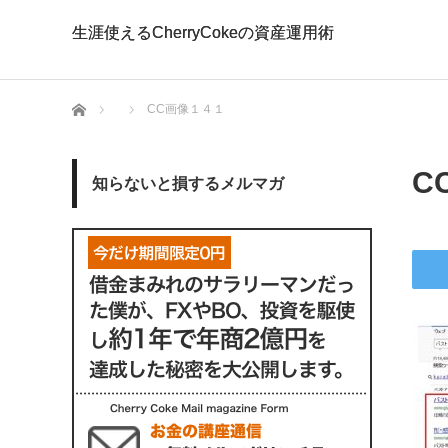
生涯使えるCherryCokeの資産運用術
生涯使えるCherryCokeの資産運用術
ホーム
CC画像１４１
C
知らないと損するメルマガ