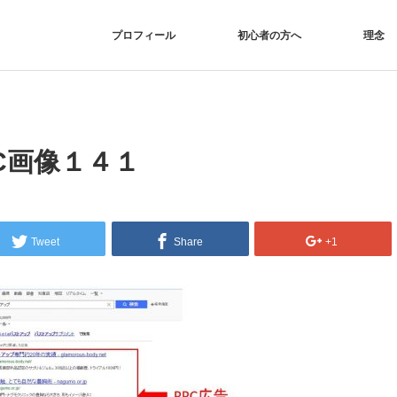
プロフィール
初心者の方へ
理念
C画像１４１
Tweet
Share
+1