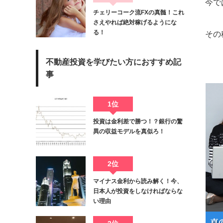
今で
チェリーコーク流FXの真髄！これ
さえやれば絶対稼げるようにな
る！
その
不動産投資を学びたい方におすすめ記
事
1位
投資は金利差で勝つ！？銀行の驚
異の収益モデルを真似ろ！
2位
マイナス金利から読み解く！今、
日本人が投資をしなければならな
い理由