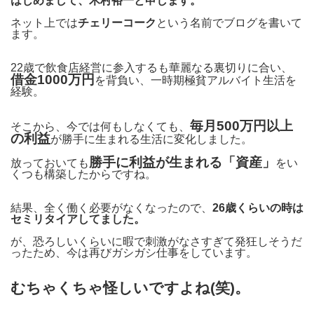
はじめまして、木村裕一と申します。
ネット上では
チェリーコーク
という名前でブログを書いて
ます。
22歳で飲食店経営に参入するも華麗なる裏切りに合い、
借金1000万円
を背負い、一時期極貧アルバイト生活を
経験。
毎月500万円以上
そこから、今では何もしなくても、
の利益
が勝手に生まれる生活に変化しました。
勝手に利益が生まれる「資産」
放っておいても
をい
くつも構築したからですね。
結果、全く働く必要がなくなったので、
26歳くらいの時は
セミリタイアしてました。
が、恐ろしいくらいに暇で刺激がなさすぎて発狂しそうだ
ったため、今は再びガシガシ仕事をしています。
むちゃくちゃ怪しいですよね(笑)。