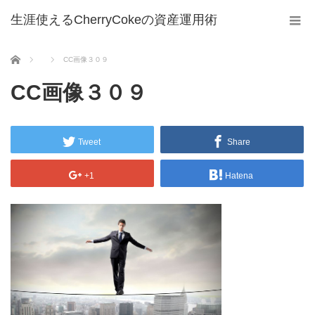
生涯使えるCherryCokeの資産運用術
ホーム
CC画像３０９
CC画像３０９
Tweet
Share
+1
Hatena