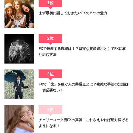
1位
まず最初に話しておきたいFXの５つの魅力
2位
FXで破産する確率は！？堅実な資産運用としてFXに取
り組む方法
3位
FXで「億」を稼ぐ人の共通点とは？複雑な手法の知識は
一切必要ない！
4位
チェリーコーク流FXの真髄！これさえやれば絶対稼げる
ようになる！