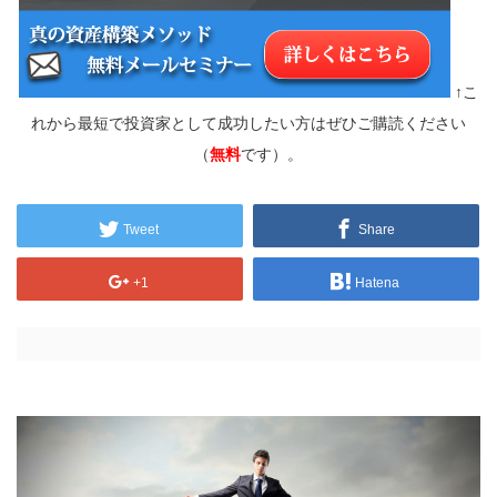
↑こ
れから最短で投資家として成功したい方はぜひご購読ください
（
無料
です）。
Tweet
Share
+1
Hatena