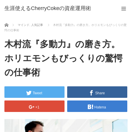
生涯使えるCherryCokeの資産運用術
ホーム
マインド
,
人気記事
木村流『多動力』の磨き方。ホリエモンもびっくりの驚
愕の仕事術
木村流『多動力』の磨き方。
ホリエモンもびっくりの驚愕
の仕事術
Tweet
Share
+1
Hatena