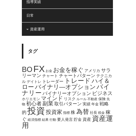
指導実績
日常
資産運用
タグ
FX
BO
お金を稼ぐ
サラ
アメリカ
お金
リーマン
チャートパターン
テクニカ
チャート
トレード
ハイ＆
トレーダー
ル
デイトレ
バイ
ロー
バイナリ―オプション
ナリー
バイナリーオプション
ビジネス
マインド
ホリエモン
リスク
保険
ルール
不動産
先
副業
初心者
取引パターン
戦略
実績
年金
物
投資
為替
投資家
稼
的
株
社長
指標
税金
資産運
ぐ
資産
貯金
要人発言
経済指標
結果
行動
用