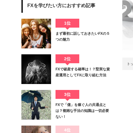
FXを学びたい方におすすめ記事
1位
まず最初に話しておきたいFXの５
つの魅力
2位
ト
FXで破産する確率は！？堅実な資
産運用としてFXに取り組む方法
3位
FXで「億」を稼ぐ人の共通点と
は？複雑な手法の知識は一切必要
ない！
4位