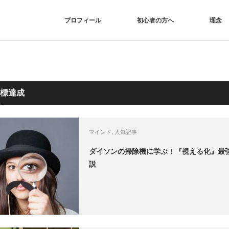
プロフィール
初心者の方へ
理念
標達成
マインド
,
人気記事
ダイソンの掃除機に学ぶ！『視える化』最
説