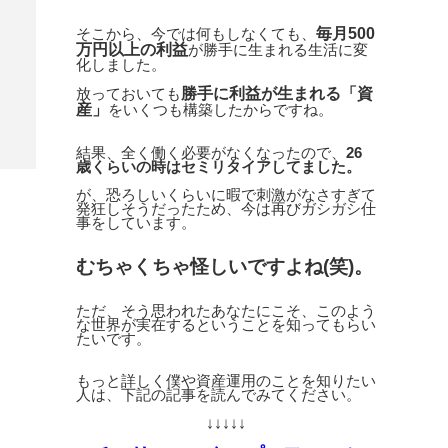
毎月500
そこから、今では何もしなくても、
万円以上の利益
が勝手に生まれる生活に変
化しました。
勝手に利益が生まれる「資
放っておいても
産」
をいくつも構築したからですね。
結果、全く働く必要がなくなったので、
26
歳くらいの時はセミリタイアしてました。
が、恐ろしいくらいに暇で刺激がなさすぎて
発狂しそうだったため、今は再びガシガシ仕
事をしています。
むちゃくちゃ怪しいですよね(笑)。
ただ、そう思われたあなたにこそ、このよう
な世界が実在するということを知ってもらい
たいです。
もっと詳しく僕や資産運用のことを知りたい
人は、下記の記事を読んでみてください。
↓↓↓↓↓