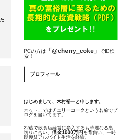
した
「@cherry_coke」
PCの方は
でID検
索！
プロフィール
はじめまして、木村裕一と申します。
ネット上では
チェリーコーク
という名前でブ
ログを書いてます。
22歳で飲食店経営に参入するも華麗なる裏
借金1000万円
切りに合い、
を背負い、一時
期極貧アルバイト生活を経験。