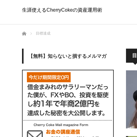
生涯使えるCherryCokeの資産運用術
生涯使えるCherryCokeの資産運用術
ホーム
目標達成
目
【無料】知らないと損するメルマガ