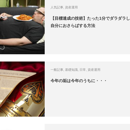
人気記事
,
資産運用
【目標達成の技術】たった1分でダラダラ
自分におさらばする方法
一般記事
,
基礎知識
,
日常
,
資産運用
今年の垢は今年のうちに・・・